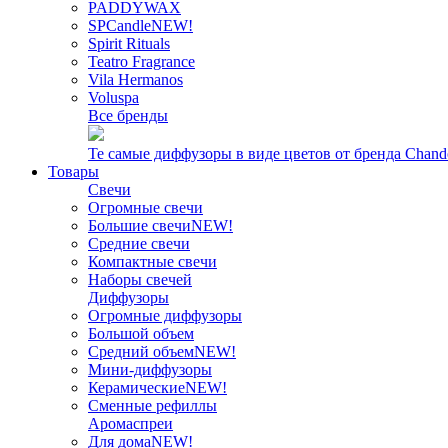
PADDYWAX
SPCandle
NEW!
Spirit Rituals
Teatro Fragrance
Vila Hermanos
Voluspa
Все бренды
Те самые диффузоры в виде цветов от бренда Chand
Товары
Свечи
Огромные свечи
Большие свечи
NEW!
Средние свечи
Компактные свечи
Наборы свечей
Диффузоры
Огромные диффузоры
Большой объем
Средний объем
NEW!
Мини-диффузоры
Керамические
NEW!
Сменные рефиллы
Аромаспреи
Для дома
NEW!