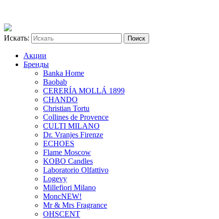
Искать:
Акции
Бренды
Banka Home
Baobab
CERERÍA MOLLÁ 1899
CHANDO
Christian Tortu
Collines de Provence
CULTI MILANO
Dr. Vranjes Firenze
ECHOES
Flame Moscow
KOBO Candles
Laboratorio Olfattivo
Logevy
Millefiori Milano
Monc
NEW!
Mr & Mrs Fragrance
OHSCENT