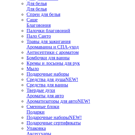
Для белья
Для белья
Спреи для белья
Саше
Благовония
Палочки благовоний
Пало Санто
Травы для зажигания
Аромаванна и СПА-уход
Антисептики с ароматом
Бомбочки для ванны
Кремы и лосьоны для рук
Мыло
Подарочные наборы
Средства для душа
NEW!
Средства для ванны
Твердые духи
Ароматы для авто
Ароматизаторы для авто
NEW!
Сменные блоки
Подарки
Подарочные наборы
NEW!
Подарочные сертификаты
Упаковка
Аксессуары