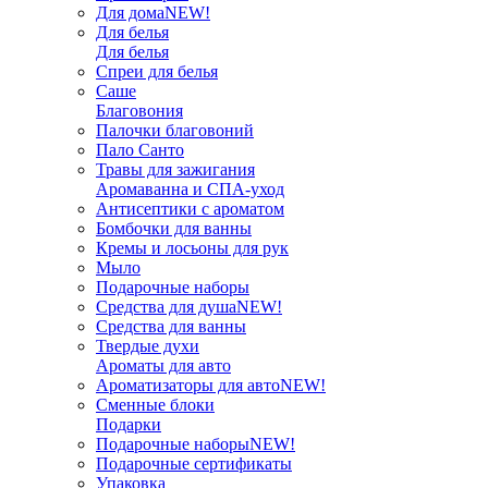
Для дома
NEW!
Для белья
Для белья
Спреи для белья
Саше
Благовония
Палочки благовоний
Пало Санто
Травы для зажигания
Аромаванна и СПА-уход
Антисептики с ароматом
Бомбочки для ванны
Кремы и лосьоны для рук
Мыло
Подарочные наборы
Средства для душа
NEW!
Средства для ванны
Твердые духи
Ароматы для авто
Ароматизаторы для авто
NEW!
Сменные блоки
Подарки
Подарочные наборы
NEW!
Подарочные сертификаты
Упаковка