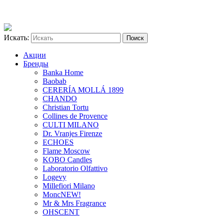
Искать:
Акции
Бренды
Banka Home
Baobab
CERERÍA MOLLÁ 1899
CHANDO
Christian Tortu
Collines de Provence
CULTI MILANO
Dr. Vranjes Firenze
ECHOES
Flame Moscow
KOBO Candles
Laboratorio Olfattivo
Logevy
Millefiori Milano
Monc
NEW!
Mr & Mrs Fragrance
OHSCENT