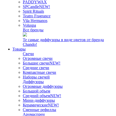
PADDYWAX
SPCandle
NEW!
Spirit Rituals
Teatro Fragrance
Vila Hermanos
Voluspa
Все бренды
Те самые диффузоры в виде цветов от бренда
Chando!
Товары
Свечи
Огромные свечи
Большие свечи
NEW!
Средние свечи
Компактные свечи
Наборы свечей
Диффузоры
Огромные диффузоры
Большой объем
Средний объем
NEW!
Мини-диффузоры
Керамические
NEW!
Сменные рефиллы
Аромаспреи