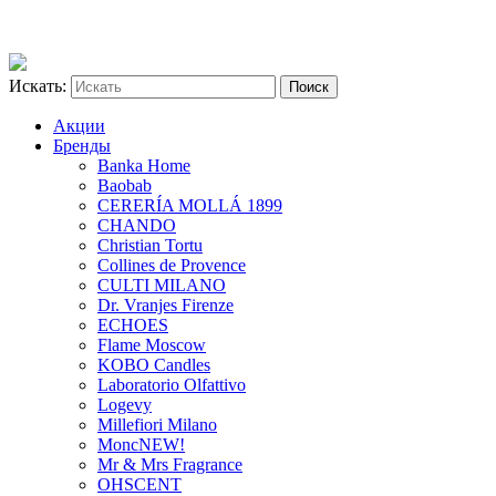
Искать:
Акции
Бренды
Banka Home
Baobab
CERERÍA MOLLÁ 1899
CHANDO
Christian Tortu
Collines de Provence
CULTI MILANO
Dr. Vranjes Firenze
ECHOES
Flame Moscow
KOBO Candles
Laboratorio Olfattivo
Logevy
Millefiori Milano
Monc
NEW!
Mr & Mrs Fragrance
OHSCENT