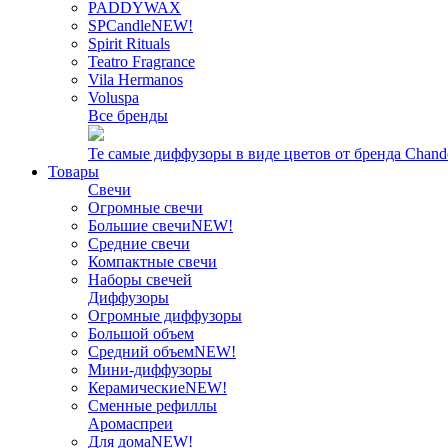
PADDYWAX
SPCandle
NEW!
Spirit Rituals
Teatro Fragrance
Vila Hermanos
Voluspa
Все бренды
Те самые диффузоры в виде цветов от бренда Chand
Товары
Свечи
Огромные свечи
Большие свечи
NEW!
Средние свечи
Компактные свечи
Наборы свечей
Диффузоры
Огромные диффузоры
Большой объем
Средний объем
NEW!
Мини-диффузоры
Керамические
NEW!
Сменные рефиллы
Аромаспреи
Для дома
NEW!