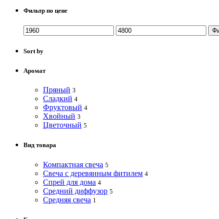
Фильтр по цене
Ф
Sort by
Аромат
Пряный
3
Сладкий
4
Фруктовый
4
Хвойный
3
Цветочный
5
Вид товара
Компактная свеча
5
Свеча с деревянным фитилем
4
Спрей для дома
4
Средний диффузор
5
Средняя свеча
1