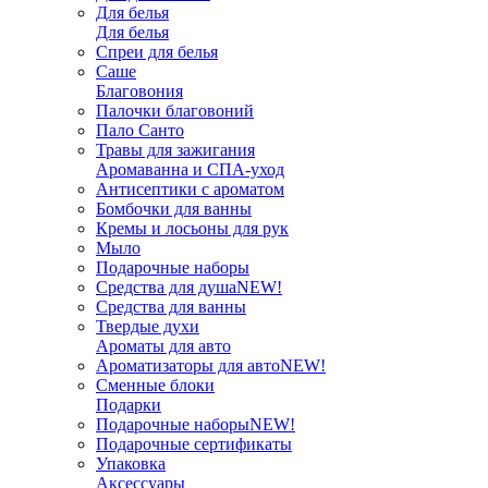
Для белья
Для белья
Спреи для белья
Саше
Благовония
Палочки благовоний
Пало Санто
Травы для зажигания
Аромаванна и СПА-уход
Антисептики с ароматом
Бомбочки для ванны
Кремы и лосьоны для рук
Мыло
Подарочные наборы
Средства для душа
NEW!
Средства для ванны
Твердые духи
Ароматы для авто
Ароматизаторы для авто
NEW!
Сменные блоки
Подарки
Подарочные наборы
NEW!
Подарочные сертификаты
Упаковка
Аксессуары