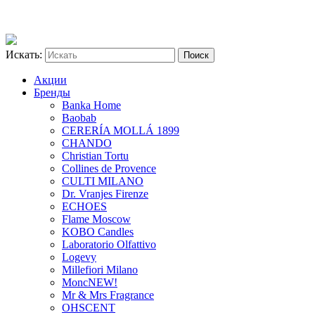
Искать:
Акции
Бренды
Banka Home
Baobab
CERERÍA MOLLÁ 1899
CHANDO
Christian Tortu
Collines de Provence
CULTI MILANO
Dr. Vranjes Firenze
ECHOES
Flame Moscow
KOBO Candles
Laboratorio Olfattivo
Logevy
Millefiori Milano
Monc
NEW!
Mr & Mrs Fragrance
OHSCENT