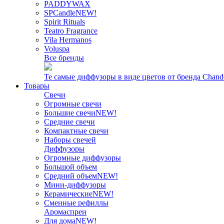
PADDYWAX
SPCandle
NEW!
Spirit Rituals
Teatro Fragrance
Vila Hermanos
Voluspa
Все бренды
Те самые диффузоры в виде цветов от бренда Chand
Товары
Свечи
Огромные свечи
Большие свечи
NEW!
Средние свечи
Компактные свечи
Наборы свечей
Диффузоры
Огромные диффузоры
Большой объем
Средний объем
NEW!
Мини-диффузоры
Керамические
NEW!
Сменные рефиллы
Аромаспреи
Для дома
NEW!