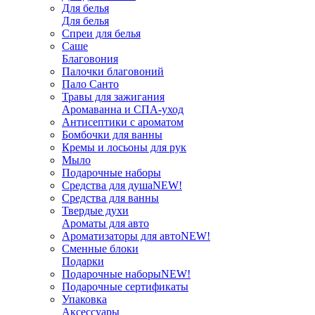
Для белья
Для белья
Спреи для белья
Саше
Благовония
Палочки благовоний
Пало Санто
Травы для зажигания
Аромаванна и СПА-уход
Антисептики с ароматом
Бомбочки для ванны
Кремы и лосьоны для рук
Мыло
Подарочные наборы
Средства для душа
NEW!
Средства для ванны
Твердые духи
Ароматы для авто
Ароматизаторы для авто
NEW!
Сменные блоки
Подарки
Подарочные наборы
NEW!
Подарочные сертификаты
Упаковка
Аксессуары