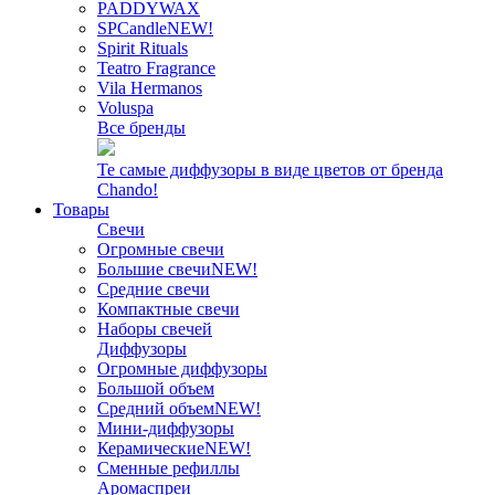
PADDYWAX
SPCandle
NEW!
Spirit Rituals
Teatro Fragrance
Vila Hermanos
Voluspa
Все бренды
Те самые диффузоры в виде цветов от бренда
Chando!
Товары
Свечи
Огромные свечи
Большие свечи
NEW!
Средние свечи
Компактные свечи
Наборы свечей
Диффузоры
Огромные диффузоры
Большой объем
Средний объем
NEW!
Мини-диффузоры
Керамические
NEW!
Сменные рефиллы
Аромаспреи