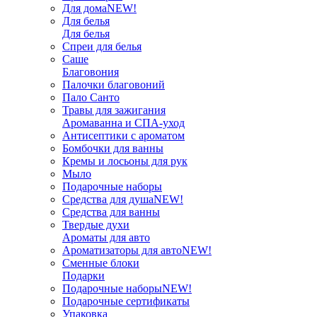
Для дома
NEW!
Для белья
Для белья
Спреи для белья
Саше
Благовония
Палочки благовоний
Пало Санто
Травы для зажигания
Аромаванна и СПА-уход
Антисептики с ароматом
Бомбочки для ванны
Кремы и лосьоны для рук
Мыло
Подарочные наборы
Средства для душа
NEW!
Средства для ванны
Твердые духи
Ароматы для авто
Ароматизаторы для авто
NEW!
Сменные блоки
Подарки
Подарочные наборы
NEW!
Подарочные сертификаты
Упаковка