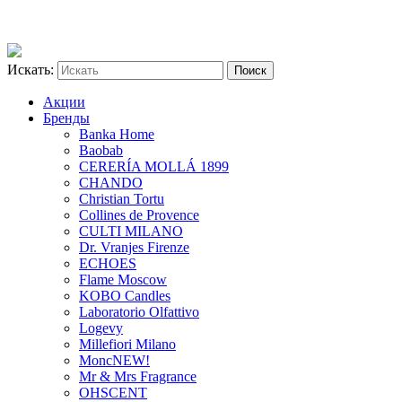
Искать:
Акции
Бренды
Banka Home
Baobab
CERERÍA MOLLÁ 1899
CHANDO
Christian Tortu
Collines de Provence
CULTI MILANO
Dr. Vranjes Firenze
ECHOES
Flame Moscow
KOBO Candles
Laboratorio Olfattivo
Logevy
Millefiori Milano
Monc
NEW!
Mr & Mrs Fragrance
OHSCENT