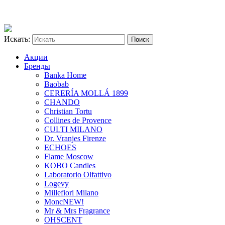
Искать:
Акции
Бренды
Banka Home
Baobab
CERERÍA MOLLÁ 1899
CHANDO
Christian Tortu
Collines de Provence
CULTI MILANO
Dr. Vranjes Firenze
ECHOES
Flame Moscow
KOBO Candles
Laboratorio Olfattivo
Logevy
Millefiori Milano
Monc
NEW!
Mr & Mrs Fragrance
OHSCENT