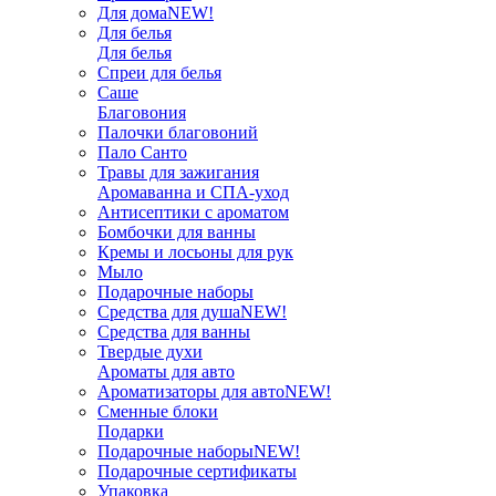
Для дома
NEW!
Для белья
Для белья
Спреи для белья
Саше
Благовония
Палочки благовоний
Пало Санто
Травы для зажигания
Аромаванна и СПА-уход
Антисептики с ароматом
Бомбочки для ванны
Кремы и лосьоны для рук
Мыло
Подарочные наборы
Средства для душа
NEW!
Средства для ванны
Твердые духи
Ароматы для авто
Ароматизаторы для авто
NEW!
Сменные блоки
Подарки
Подарочные наборы
NEW!
Подарочные сертификаты
Упаковка