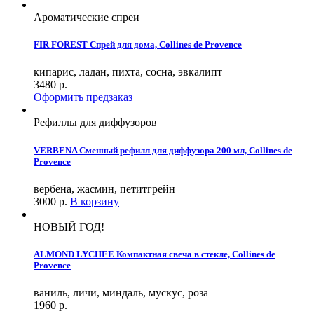
Ароматические спреи
FIR FOREST Спрей для дома, Collines de Provence
кипарис, ладан, пихта, сосна, эвкалипт
3480
р.
Оформить предзаказ
Рефиллы для диффузоров
VERBENA Сменный рефилл для диффузора 200 мл, Collines de
Provence
вербена, жасмин, петитгрейн
3000
р.
В корзину
НОВЫЙ ГОД!
ALMOND LYCHEE Компактная свеча в стекле, Collines de
Provence
ваниль, личи, миндаль, мускус, роза
1960
р.