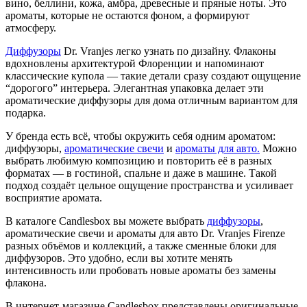
вино, беллини, кожа, амбра, древесные и пряные ноты. Это
ароматы, которые не остаются фоном, а формируют
атмосферу.
Диффузоры
Dr. Vranjes легко узнать по дизайну. Флаконы
вдохновлены архитектурой Флоренции и напоминают
классические купола — такие детали сразу создают ощущение
“дорогого” интерьера. Элегантная упаковка делает эти
ароматические диффузоры для дома отличным вариантом для
подарка.
У бренда есть всё, чтобы окружить себя одним ароматом:
диффузоры,
ароматические свечи
и
ароматы для авто.
Можно
выбрать любимую композицию и повторить её в разных
форматах — в гостиной, спальне и даже в машине. Такой
подход создаёт цельное ощущение пространства и усиливает
восприятие аромата.
В каталоге Candlesbox вы можете выбрать
диффузоры
,
ароматические свечи и ароматы для авто Dr. Vranjes Firenze
разных объёмов и коллекций, а также сменные блоки для
диффузоров. Это удобно, если вы хотите менять
интенсивность или пробовать новые ароматы без замены
флакона.
В интернет-магазине Candlesbox представлены оригинальные