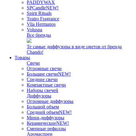
PADDYWAX
SPCandle
NEW!
Spirit Rituals
Teatro Fragrance
Vila Hermanos
Voluspa
Все бренды
Те самые диффузоры в виде цветов от бренда
Chando!
Товары
Свечи
Огромные свечи
Большие свечи
NEW!
Средние свечи
Компактные свечи
Наборы свечей
Диффузоры
Огромные диффузоры
Большой объем
Средний объем
NEW!
Мини-диффузоры
Керамические
NEW!
Сменные рефиллы
Аромаспреи