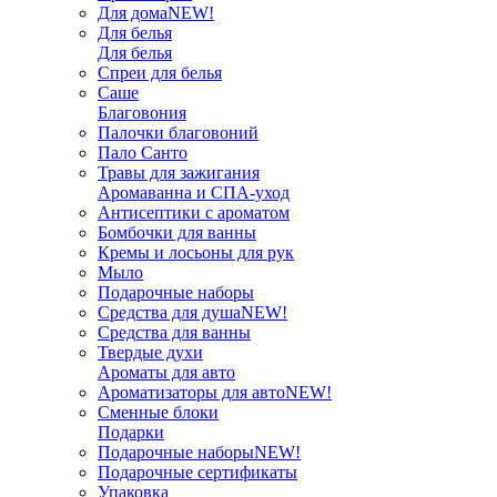
Для дома
NEW!
Для белья
Для белья
Спреи для белья
Саше
Благовония
Палочки благовоний
Пало Санто
Травы для зажигания
Аромаванна и СПА-уход
Антисептики с ароматом
Бомбочки для ванны
Кремы и лосьоны для рук
Мыло
Подарочные наборы
Средства для душа
NEW!
Средства для ванны
Твердые духи
Ароматы для авто
Ароматизаторы для авто
NEW!
Сменные блоки
Подарки
Подарочные наборы
NEW!
Подарочные сертификаты
Упаковка