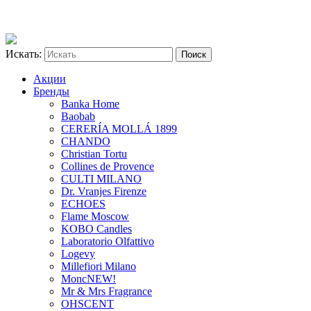
Искать:
Акции
Бренды
Banka Home
Baobab
CERERÍA MOLLÁ 1899
CHANDO
Christian Tortu
Collines de Provence
CULTI MILANO
Dr. Vranjes Firenze
ECHOES
Flame Moscow
KOBO Candles
Laboratorio Olfattivo
Logevy
Millefiori Milano
Monc
NEW!
Mr & Mrs Fragrance
OHSCENT