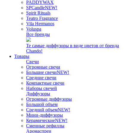
PADDYWAX
SPCandle
NEW!
Spirit Rituals
Teatro Fragrance
Vila Hermanos
Voluspa
Все бренды
Те самые диффузоры в виде цветов от бренда
Chando!
Товары
Свечи
Огромные свечи
Большие свечи
NEW!
Средние свечи
Компактные свечи
Наборы свечей
Диффузоры
Огромные диффузоры
Большой объем
Средний объем
NEW!
Мини-диффузоры
Керамические
NEW!
Сменные рефиллы
Аромаспреи