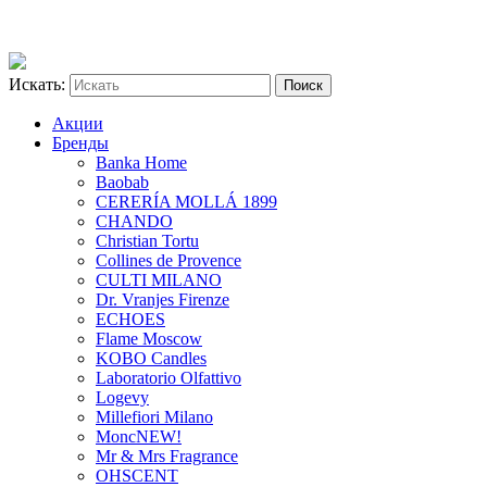
Искать:
Акции
Бренды
Banka Home
Baobab
CERERÍA MOLLÁ 1899
CHANDO
Christian Tortu
Collines de Provence
CULTI MILANO
Dr. Vranjes Firenze
ECHOES
Flame Moscow
KOBO Candles
Laboratorio Olfattivo
Logevy
Millefiori Milano
Monc
NEW!
Mr & Mrs Fragrance
OHSCENT