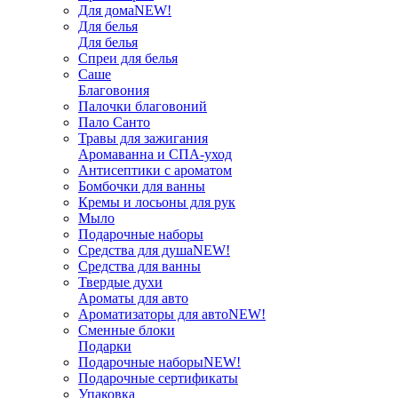
Для дома
NEW!
Для белья
Для белья
Спреи для белья
Саше
Благовония
Палочки благовоний
Пало Санто
Травы для зажигания
Аромаванна и СПА-уход
Антисептики с ароматом
Бомбочки для ванны
Кремы и лосьоны для рук
Мыло
Подарочные наборы
Средства для душа
NEW!
Средства для ванны
Твердые духи
Ароматы для авто
Ароматизаторы для авто
NEW!
Сменные блоки
Подарки
Подарочные наборы
NEW!
Подарочные сертификаты
Упаковка