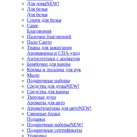
Для дома
NEW!
Для белья
Для белья
Спреи для белья
Саше
Благовония
Палочки благовоний
Пало Санто
Травы для зажигания
Аромаванна и СПА-уход
Антисептики с ароматом
Бомбочки для ванны
Кремы и лосьоны для рук
Мыло
Подарочные наборы
Средства для душа
NEW!
Средства для ванны
Твердые духи
Ароматы для авто
Ароматизаторы для авто
NEW!
Сменные блоки
Подарки
Подарочные наборы
NEW!
Подарочные сертификаты
Упаковка