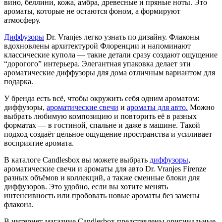
вино, беллини, кожа, амбра, древесные и пряные ноты. Это
ароматы, которые не остаются фоном, а формируют
атмосферу.
Диффузоры
Dr. Vranjes легко узнать по дизайну. Флаконы
вдохновлены архитектурой Флоренции и напоминают
классические купола — такие детали сразу создают ощущение
“дорогого” интерьера. Элегантная упаковка делает эти
ароматические диффузоры для дома отличным вариантом для
подарка.
У бренда есть всё, чтобы окружить себя одним ароматом:
диффузоры,
ароматические свечи
и
ароматы для авто.
Можно
выбрать любимую композицию и повторить её в разных
форматах — в гостиной, спальне и даже в машине. Такой
подход создаёт цельное ощущение пространства и усиливает
восприятие аромата.
В каталоге Candlesbox вы можете выбрать
диффузоры
,
ароматические свечи и ароматы для авто Dr. Vranjes Firenze
разных объёмов и коллекций, а также сменные блоки для
диффузоров. Это удобно, если вы хотите менять
интенсивность или пробовать новые ароматы без замены
флакона.
В интернет-магазине Candlesbox представлены оригинальные