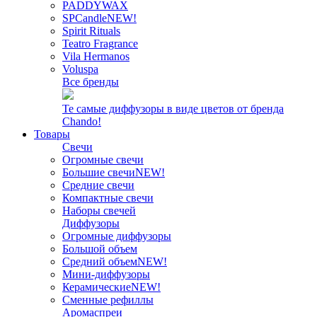
PADDYWAX
SPCandle
NEW!
Spirit Rituals
Teatro Fragrance
Vila Hermanos
Voluspa
Все бренды
Те самые диффузоры в виде цветов от бренда
Chando!
Товары
Свечи
Огромные свечи
Большие свечи
NEW!
Средние свечи
Компактные свечи
Наборы свечей
Диффузоры
Огромные диффузоры
Большой объем
Средний объем
NEW!
Мини-диффузоры
Керамические
NEW!
Сменные рефиллы
Аромаспреи