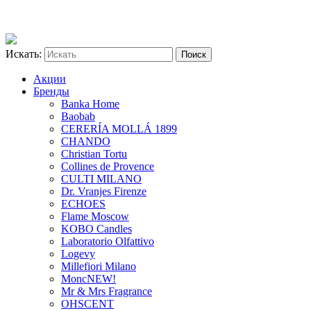
Искать:
Акции
Бренды
Banka Home
Baobab
CERERÍA MOLLÁ 1899
CHANDO
Christian Tortu
Collines de Provence
CULTI MILANO
Dr. Vranjes Firenze
ECHOES
Flame Moscow
KOBO Candles
Laboratorio Olfattivo
Logevy
Millefiori Milano
Monc
NEW!
Mr & Mrs Fragrance
OHSCENT