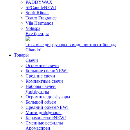
PADDYWAX
SPCandle
NEW!
Spirit Rituals
Teatro Fragrance
Vila Hermanos
Voluspa
Все бренды
Те самые диффузоры в виде цветов от бренда
Chando!
Товары
Свечи
Огромные свечи
Большие свечи
NEW!
Средние свечи
Компактные свечи
Наборы свечей
Диффузоры
Огромные диффузоры
Большой объем
Средний объем
NEW!
Мини-диффузоры
Керамические
NEW!
Сменные рефиллы
Аромаспреи