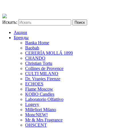
Искать:
Акции
Бренды
Banka Home
Baobab
CERERÍA MOLLÁ 1899
CHANDO
Christian Tortu
Collines de Provence
CULTI MILANO
Dr. Vranjes Firenze
ECHOES
Flame Moscow
KOBO Candles
Laboratorio Olfattivo
Logevy
Millefiori Milano
Monc
NEW!
Mr & Mrs Fragrance
OHSCENT