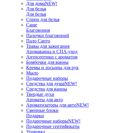
Для дома
NEW!
Для белья
Для белья
Спреи для белья
Саше
Благовония
Палочки благовоний
Пало Санто
Травы для зажигания
Аромаванна и СПА-уход
Антисептики с ароматом
Бомбочки для ванны
Кремы и лосьоны для рук
Мыло
Подарочные наборы
Средства для душа
NEW!
Средства для ванны
Твердые духи
Ароматы для авто
Ароматизаторы для авто
NEW!
Сменные блоки
Подарки
Подарочные наборы
NEW!
Подарочные сертификаты
Упаковка