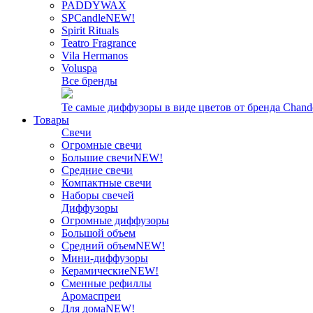
PADDYWAX
SPCandle
NEW!
Spirit Rituals
Teatro Fragrance
Vila Hermanos
Voluspa
Все бренды
Те самые диффузоры в виде цветов от бренда Chand
Товары
Свечи
Огромные свечи
Большие свечи
NEW!
Средние свечи
Компактные свечи
Наборы свечей
Диффузоры
Огромные диффузоры
Большой объем
Средний объем
NEW!
Мини-диффузоры
Керамические
NEW!
Сменные рефиллы
Аромаспреи
Для дома
NEW!