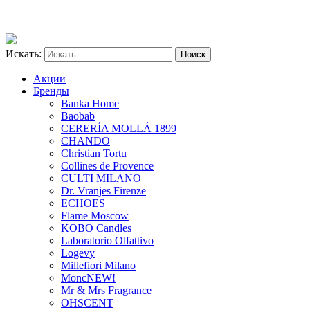
Искать:
Акции
Бренды
Banka Home
Baobab
CERERÍA MOLLÁ 1899
CHANDO
Christian Tortu
Collines de Provence
CULTI MILANO
Dr. Vranjes Firenze
ECHOES
Flame Moscow
KOBO Candles
Laboratorio Olfattivo
Logevy
Millefiori Milano
Monc
NEW!
Mr & Mrs Fragrance
OHSCENT