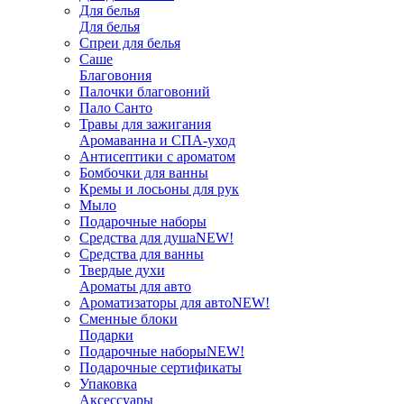
Для белья
Для белья
Спреи для белья
Саше
Благовония
Палочки благовоний
Пало Санто
Травы для зажигания
Аромаванна и СПА-уход
Антисептики с ароматом
Бомбочки для ванны
Кремы и лосьоны для рук
Мыло
Подарочные наборы
Средства для душа
NEW!
Средства для ванны
Твердые духи
Ароматы для авто
Ароматизаторы для авто
NEW!
Сменные блоки
Подарки
Подарочные наборы
NEW!
Подарочные сертификаты
Упаковка
Аксессуары