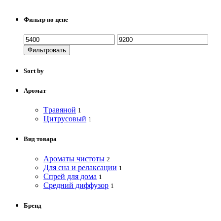
Фильтр по цене
Фильтровать
Sort by
Аромат
Tравяной
1
Цитрусовый
1
Вид товара
Ароматы чистоты
2
Для сна и релаксации
1
Спрей для дома
1
Средний диффузор
1
Бренд