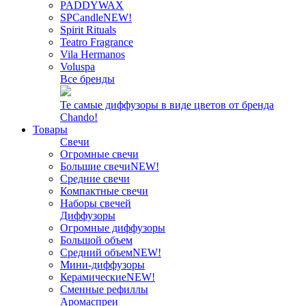
PADDYWAX
SPCandle
NEW!
Spirit Rituals
Teatro Fragrance
Vila Hermanos
Voluspa
Все бренды
Те самые диффузоры в виде цветов от бренда
Chando!
Товары
Свечи
Огромные свечи
Большие свечи
NEW!
Средние свечи
Компактные свечи
Наборы свечей
Диффузоры
Огромные диффузоры
Большой объем
Средний объем
NEW!
Мини-диффузоры
Керамические
NEW!
Сменные рефиллы
Аромаспреи