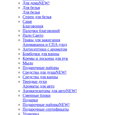
Для дома
NEW!
Для белья
Для белья
Спреи для белья
Саше
Благовония
Палочки благовоний
Пало Санто
Травы для зажигания
Аромаванна и СПА-уход
Антисептики с ароматом
Бомбочки для ванны
Кремы и лосьоны для рук
Мыло
Подарочные наборы
Средства для душа
NEW!
Средства для ванны
Твердые духи
Ароматы для авто
Ароматизаторы для авто
NEW!
Сменные блоки
Подарки
Подарочные наборы
NEW!
Подарочные сертификаты
Упаковка