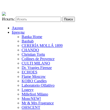
Искать:
Акции
Бренды
Banka Home
Baobab
CERERÍA MOLLÁ 1899
CHANDO
Christian Tortu
Collines de Provence
CULTI MILANO
Dr. Vranjes Firenze
ECHOES
Flame Moscow
KOBO Candles
Laboratorio Olfattivo
Logevy
Millefiori Milano
Monc
NEW!
Mr & Mrs Fragrance
OHSCENT