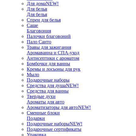
Для дома
NEW!
Для белья
Для белья
Спреи для белья
Саше
Благовония
Палочки благовоний
Пало Санто
Травы для зажигания
Аромаванна и СПА-уход
Антисептики с ароматом
Бомбочки для ванны
Кремы и лосьоны для рук
Мыло
Подарочные наборы
Средства для душа
NEW!
Средства для ванны
Твердые духи
Ароматы для авто
Ароматизаторы для авто
NEW!
Сменные блоки
Подарки
Подарочные наборы
NEW!
Подарочные сертификаты
Упаковка