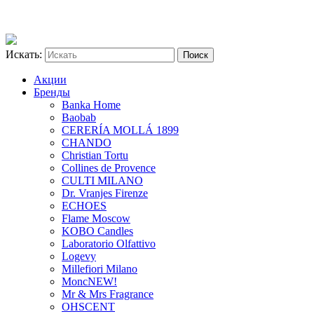
Искать:
Акции
Бренды
Banka Home
Baobab
CERERÍA MOLLÁ 1899
CHANDO
Christian Tortu
Collines de Provence
CULTI MILANO
Dr. Vranjes Firenze
ECHOES
Flame Moscow
KOBO Candles
Laboratorio Olfattivo
Logevy
Millefiori Milano
Monc
NEW!
Mr & Mrs Fragrance
OHSCENT