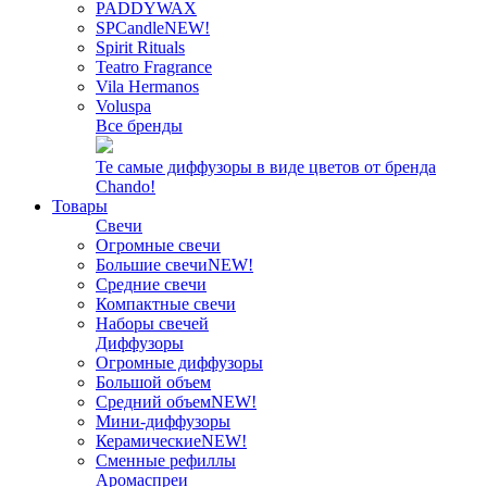
PADDYWAX
SPCandle
NEW!
Spirit Rituals
Teatro Fragrance
Vila Hermanos
Voluspa
Все бренды
Те самые диффузоры в виде цветов от бренда
Chando!
Товары
Свечи
Огромные свечи
Большие свечи
NEW!
Средние свечи
Компактные свечи
Наборы свечей
Диффузоры
Огромные диффузоры
Большой объем
Средний объем
NEW!
Мини-диффузоры
Керамические
NEW!
Сменные рефиллы
Аромаспреи