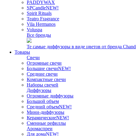
PADDYWAX
SPCandle
NEW!
Spirit Rituals
Teatro Fragrance
Vila Hermanos
Voluspa
Все бренды
Те самые диффузоры в виде цветов от бренда Chand
Товары
Свечи
Огромные свечи
Большие свечи
NEW!
Средние свечи
Компактные свечи
Наборы свечей
Диффузоры
Огромные диффузоры
Большой объем
Средний объем
NEW!
Мини-диффузоры
Керамические
NEW!
Сменные рефиллы
Аромаспреи
Для дома
NEW!