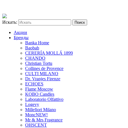
Искать:
Акции
Бренды
Banka Home
Baobab
CERERÍA MOLLÁ 1899
CHANDO
Christian Tortu
Collines de Provence
CULTI MILANO
Dr. Vranjes Firenze
ECHOES
Flame Moscow
KOBO Candles
Laboratorio Olfattivo
Logevy
Millefiori Milano
Monc
NEW!
Mr & Mrs Fragrance
OHSCENT