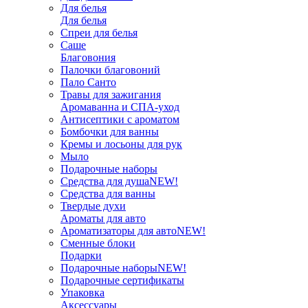
Для белья
Для белья
Спреи для белья
Саше
Благовония
Палочки благовоний
Пало Санто
Травы для зажигания
Аромаванна и СПА-уход
Антисептики с ароматом
Бомбочки для ванны
Кремы и лосьоны для рук
Мыло
Подарочные наборы
Средства для душа
NEW!
Средства для ванны
Твердые духи
Ароматы для авто
Ароматизаторы для авто
NEW!
Сменные блоки
Подарки
Подарочные наборы
NEW!
Подарочные сертификаты
Упаковка
Аксессуары