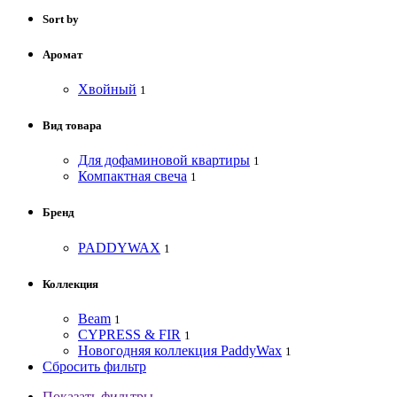
Sort by
Аромат
Хвойный
1
Вид товара
Для дофаминовой квартиры
1
Компактная свеча
1
Бренд
PADDYWAX
1
Коллекция
Beam
1
CYPRESS & FIR
1
Новогодняя коллекция PaddyWax
1
Сбросить фильтр
Показать фильтры