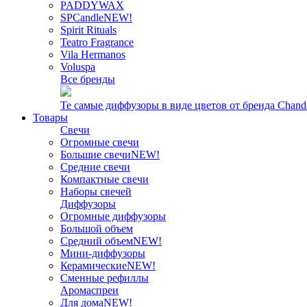
PADDYWAX
SPCandle
NEW!
Spirit Rituals
Teatro Fragrance
Vila Hermanos
Voluspa
Все бренды
Те самые диффузоры в виде цветов от бренда Chand
Товары
Свечи
Огромные свечи
Большие свечи
NEW!
Средние свечи
Компактные свечи
Наборы свечей
Диффузоры
Огромные диффузоры
Большой объем
Средний объем
NEW!
Мини-диффузоры
Керамические
NEW!
Сменные рефиллы
Аромаспреи
Для дома
NEW!