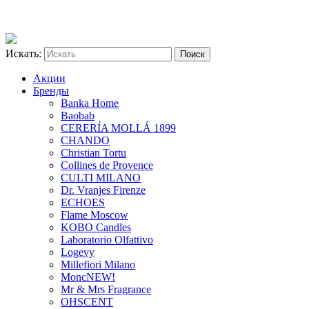
Искать:
Акции
Бренды
Banka Home
Baobab
CERERÍA MOLLÁ 1899
CHANDO
Christian Tortu
Collines de Provence
CULTI MILANO
Dr. Vranjes Firenze
ECHOES
Flame Moscow
KOBO Candles
Laboratorio Olfattivo
Logevy
Millefiori Milano
Monc
NEW!
Mr & Mrs Fragrance
OHSCENT