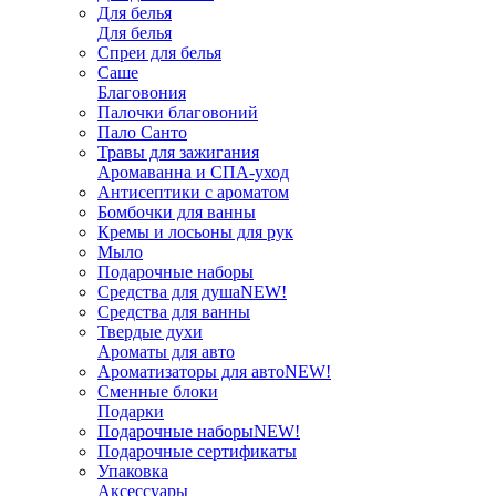
Для белья
Для белья
Спреи для белья
Саше
Благовония
Палочки благовоний
Пало Санто
Травы для зажигания
Аромаванна и СПА-уход
Антисептики с ароматом
Бомбочки для ванны
Кремы и лосьоны для рук
Мыло
Подарочные наборы
Средства для душа
NEW!
Средства для ванны
Твердые духи
Ароматы для авто
Ароматизаторы для авто
NEW!
Сменные блоки
Подарки
Подарочные наборы
NEW!
Подарочные сертификаты
Упаковка
Аксессуары