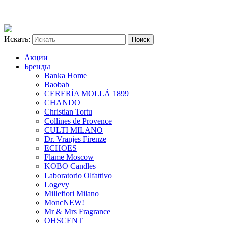
Искать:
Акции
Бренды
Banka Home
Baobab
CERERÍA MOLLÁ 1899
CHANDO
Christian Tortu
Collines de Provence
CULTI MILANO
Dr. Vranjes Firenze
ECHOES
Flame Moscow
KOBO Candles
Laboratorio Olfattivo
Logevy
Millefiori Milano
Monc
NEW!
Mr & Mrs Fragrance
OHSCENT