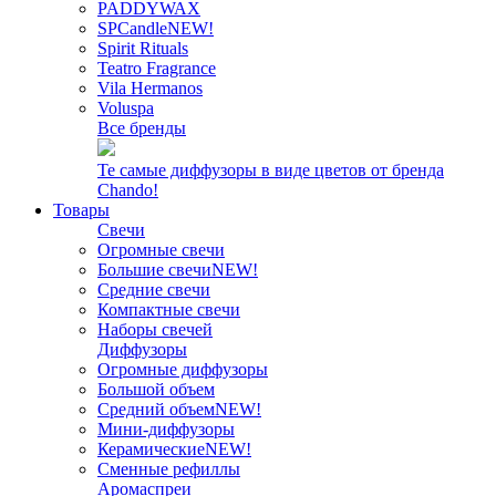
PADDYWAX
SPCandle
NEW!
Spirit Rituals
Teatro Fragrance
Vila Hermanos
Voluspa
Все бренды
Те самые диффузоры в виде цветов от бренда
Chando!
Товары
Свечи
Огромные свечи
Большие свечи
NEW!
Средние свечи
Компактные свечи
Наборы свечей
Диффузоры
Огромные диффузоры
Большой объем
Средний объем
NEW!
Мини-диффузоры
Керамические
NEW!
Сменные рефиллы
Аромаспреи