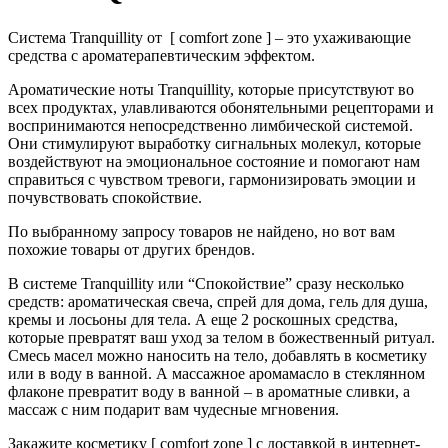
Система Tranquillity от [ comfort zone ] – это ухаживающие
средства с ароматерапевтическим эффектом.
Ароматические ноты Tranquillity, которые присутствуют во
всех продуктах, улавливаются обонятельными рецепторами и
воспринимаются непосредственно лимбической системой.
Они стимулируют выработку сигнальных молекул, которые
воздействуют на эмоциональное состояние и помогают нам
справиться с чувством тревоги, гармонизировать эмоции и
почувствовать спокойствие.
По выбранному запросу товаров не найдено, но вот вам
похожие товары от других брендов.
В системе Tranquillity или “Спокойствие” сразу несколько
средств: ароматическая свеча, спрей для дома, гель для душа,
кремы и лосьоны для тела. А еще 2 роскошных средства,
которые превратят ваш уход за телом в божественный ритуал.
Смесь масел можно наносить на тело, добавлять в косметику
или в воду в ванной. А массажное аромамасло в стеклянном
флаконе превратит воду в ванной – в ароматные сливки, а
массаж с ним подарит вам чудесные мгновения.
Закажите косметику [ comfort zone ] с доставкой в интернет-