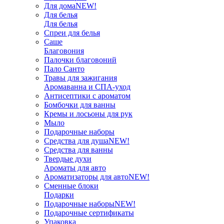
Для дома
NEW!
Для белья
Для белья
Спреи для белья
Саше
Благовония
Палочки благовоний
Пало Санто
Травы для зажигания
Аромаванна и СПА-уход
Антисептики с ароматом
Бомбочки для ванны
Кремы и лосьоны для рук
Мыло
Подарочные наборы
Средства для душа
NEW!
Средства для ванны
Твердые духи
Ароматы для авто
Ароматизаторы для авто
NEW!
Сменные блоки
Подарки
Подарочные наборы
NEW!
Подарочные сертификаты
Упаковка