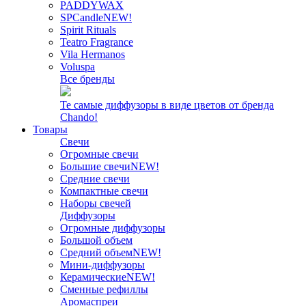
PADDYWAX
SPCandle
NEW!
Spirit Rituals
Teatro Fragrance
Vila Hermanos
Voluspa
Все бренды
Те самые диффузоры в виде цветов от бренда
Chando!
Товары
Свечи
Огромные свечи
Большие свечи
NEW!
Средние свечи
Компактные свечи
Наборы свечей
Диффузоры
Огромные диффузоры
Большой объем
Средний объем
NEW!
Мини-диффузоры
Керамические
NEW!
Сменные рефиллы
Аромаспреи