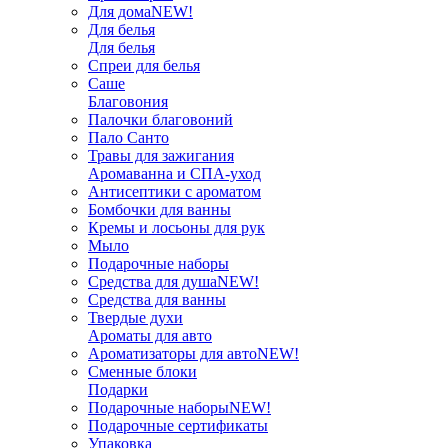
Для дома
NEW!
Для белья
Для белья
Спреи для белья
Саше
Благовония
Палочки благовоний
Пало Санто
Травы для зажигания
Аромаванна и СПА-уход
Антисептики с ароматом
Бомбочки для ванны
Кремы и лосьоны для рук
Мыло
Подарочные наборы
Средства для душа
NEW!
Средства для ванны
Твердые духи
Ароматы для авто
Ароматизаторы для авто
NEW!
Сменные блоки
Подарки
Подарочные наборы
NEW!
Подарочные сертификаты
Упаковка