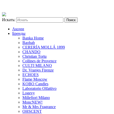
Искать:
Акции
Бренды
Banka Home
Baobab
CERERÍA MOLLÁ 1899
CHANDO
Christian Tortu
Collines de Provence
CULTI MILANO
Dr. Vranjes Firenze
ECHOES
Flame Moscow
KOBO Candles
Laboratorio Olfattivo
Logevy
Millefiori Milano
Monc
NEW!
Mr & Mrs Fragrance
OHSCENT