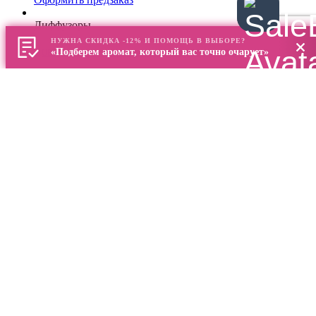
Диффузоры
НУЖНА СКИДКА -12% И ПОМОЩЬ В ВЫБОРЕ?
«Подберем аромат, который вас точно очарует»
QUERCEA Ароматический диффузор 500 мл, Culti Milano
лабданум, пачули, древесина дуба, мед, черная
смородина
17800
р.
В корзину
Диффузоры
MILANO Ароматический диффузор для дома 500 мл, Dr. Vranjes
Firenze
пачули, амбра, кардамон, кедр, кипарис, перец,
сандаловое дерево, цветы апельсина
17100
р.
Оформить предзаказ
Диффузоры
ROSSO NOBILE Ароматический диффузор 500 мл, Dr. Vranjes