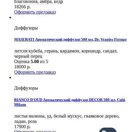
благовония, амбра, кедр
18266
р.
Оформить предзаказ
Диффузоры
MASERATI Ароматический диффузор 500 мл, Dr. Vranjes Firenze
литсея кубеба, герань, кардамон, кориандр, сандал,
черный перец
Оценка
5.00
из 5
18000
р.
Оформить предзаказ
Диффузоры
BIANCO D'OUD Ароматический диффузор DECOR 500 мл, Culti
Milano
листья малины, уд, белый мускус, гваяковое дерево,
ладан, роза
17900
р.
Оформить предзаказ