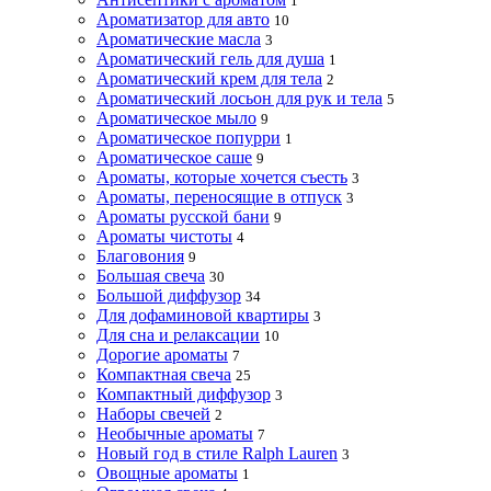
1
Ароматизатор для авто
10
Ароматические масла
3
Ароматический гель для душа
1
Ароматический крем для тела
2
Ароматический лосьон для рук и тела
5
Ароматическое мыло
9
Ароматическое попурри
1
Ароматическое саше
9
Ароматы, которые хочется съесть
3
Ароматы, переносящие в отпуск
3
Ароматы русской бани
9
Ароматы чистоты
4
Благовония
9
Большая свеча
30
Большой диффузор
34
Для дофаминовой квартиры
3
Для сна и релаксации
10
Дорогие ароматы
7
Компактная свеча
25
Компактный диффузор
3
Наборы свечей
2
Необычные ароматы
7
Новый год в стиле Ralph Lauren
3
Овощные ароматы
1