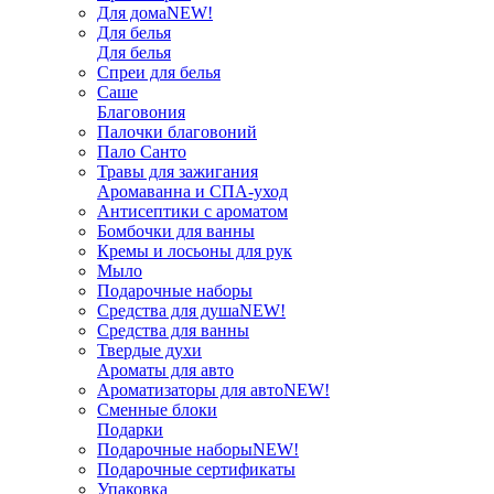
Для дома
NEW!
Для белья
Для белья
Спреи для белья
Саше
Благовония
Палочки благовоний
Пало Санто
Травы для зажигания
Аромаванна и СПА-уход
Антисептики с ароматом
Бомбочки для ванны
Кремы и лосьоны для рук
Мыло
Подарочные наборы
Средства для душа
NEW!
Средства для ванны
Твердые духи
Ароматы для авто
Ароматизаторы для авто
NEW!
Сменные блоки
Подарки
Подарочные наборы
NEW!
Подарочные сертификаты
Упаковка