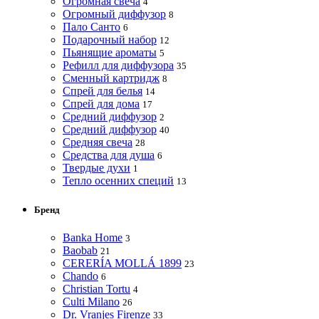
Огромная свеча
4
Огромный диффузор
8
Пало Санто
6
Подарочный набор
12
Пьянящие ароматы
5
Рефилл для диффузора
35
Сменный картридж
8
Спрей для белья
14
Спрей для дома
17
Средний диффузор
2
Средний диффузор
40
Средняя свеча
28
Средства для душа
6
Твердые духи
1
Тепло осенних специй
13
Бренд
Banka Home
3
Baobab
21
CERERÍA MOLLÁ 1899
23
Chando
6
Christian Tortu
4
Culti Milano
26
Dr. Vranjes Firenze
33