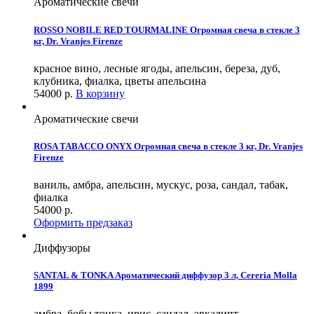
Ароматические свечи
ROSSO NOBILE RED TOURMALINE Огромная свеча в стекле 3
кг, Dr. Vranjes Firenze
красное вино, лесные ягоды, апельсин, береза, дуб,
клубника, фиалка, цветы апельсина
54000
р.
В корзину
Ароматические свечи
ROSA TABACCO ONYX Огромная свеча в стекле 3 кг, Dr. Vranjes
Firenze
ваниль, амбра, апельсин, мускус, роза, сандал, табак,
фиалка
54000
р.
Оформить предзаказ
Диффузоры
SANTAL & TONKA Ароматический диффузор 3 л, Cereria Molla
1899
амбра, бобы тонка, ирис, сандал, эвкалипт