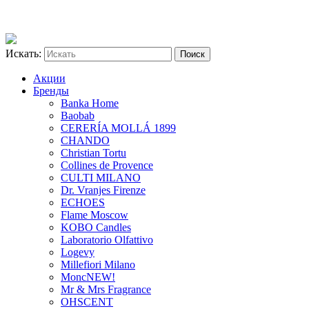
Искать:
Акции
Бренды
Banka Home
Baobab
CERERÍA MOLLÁ 1899
CHANDO
Christian Tortu
Collines de Provence
CULTI MILANO
Dr. Vranjes Firenze
ECHOES
Flame Moscow
KOBO Candles
Laboratorio Olfattivo
Logevy
Millefiori Milano
Monc
NEW!
Mr & Mrs Fragrance
OHSCENT