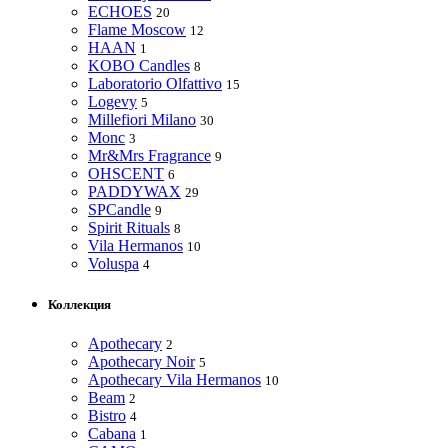
ECHOES
20
Flame Moscow
12
HAAN
1
KOBO Candles
8
Laboratorio Olfattivo
15
Logevy
5
Millefiori Milano
30
Monc
3
Mr&Mrs Fragrance
9
OHSCENT
6
PADDYWAX
29
SPCandle
9
Spirit Rituals
8
Vila Hermanos
10
Voluspa
4
Коллекция
Apothecary
2
Apothecary Noir
5
Apothecary Vila Hermanos
10
Beam
2
Bistro
4
Cabana
1