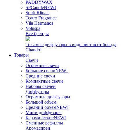
PADDYWAX
SPCandle
NEW!
Spirit Rituals
Teatro Fragrance
Vila Hermanos
Voluspa
Все бренды
Те самые диффузоры в виде цветов от бренда
Chando!
Товары
Свечи
Огромные свечи
Большие свечи
NEW!
Средние свечи
Компактные свечи
Наборы свечей
Диффузоры
Огромные диффузоры
Большой объем
Средний объем
NEW!
Мини-диффузоры
Керамические
NEW!
Сменные рефиллы
Аромаспреи