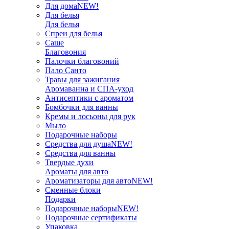
Для дома
NEW!
Для белья
Для белья
Спреи для белья
Саше
Благовония
Палочки благовоний
Пало Санто
Травы для зажигания
Аромаванна и СПА-уход
Антисептики с ароматом
Бомбочки для ванны
Кремы и лосьоны для рук
Мыло
Подарочные наборы
Средства для душа
NEW!
Средства для ванны
Твердые духи
Ароматы для авто
Ароматизаторы для авто
NEW!
Сменные блоки
Подарки
Подарочные наборы
NEW!
Подарочные сертификаты
Упаковка