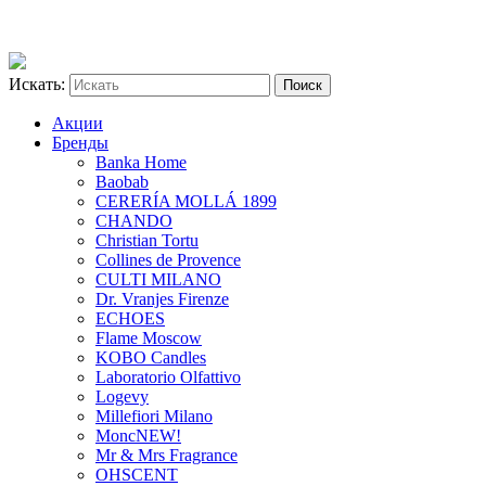
Искать:
Акции
Бренды
Banka Home
Baobab
CERERÍA MOLLÁ 1899
CHANDO
Christian Tortu
Collines de Provence
CULTI MILANO
Dr. Vranjes Firenze
ECHOES
Flame Moscow
KOBO Candles
Laboratorio Olfattivo
Logevy
Millefiori Milano
Monc
NEW!
Mr & Mrs Fragrance
OHSCENT