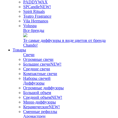
PADDYWAX
SPCandle
NEW!
Spirit Rituals
Teatro Fragrance
Vila Hermanos
Voluspa
Все бренды
Те самые диффузоры в виде цветов от бренда
Chando!
Товары
Свечи
Огромные свечи
Большие свечи
NEW!
Средние свечи
Компактные свечи
Наборы свечей
Диффузоры
Огромные диффузоры
Большой объем
Средний объем
NEW!
Мини-диффузоры
Керамические
NEW!
Сменные рефиллы
Аромаспреи