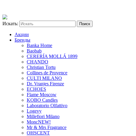
Искать:
Акции
Бренды
Banka Home
Baobab
CERERÍA MOLLÁ 1899
CHANDO
Christian Tortu
Collines de Provence
CULTI MILANO
Dr. Vranjes Firenze
ECHOES
Flame Moscow
KOBO Candles
Laboratorio Olfattivo
Logevy
Millefiori Milano
Monc
NEW!
Mr & Mrs Fragrance
OHSCENT