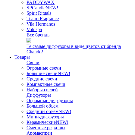
PADDYWAX
SPCandle
NEW!
Spirit Rituals
Teatro Fragrance
Vila Hermanos
Voluspa
Все бренды
Те самые диффузоры в виде цветов от бренда
Chando!
Товары
Свечи
Огромные свечи
Большие свечи
NEW!
Средние свечи
Компактные свечи
Наборы свечей
Диффузоры
Огромные диффузоры
Большой объем
Средний объем
NEW!
Мини-диффузоры
Керамические
NEW!
Сменные рефиллы
Аромаспреи