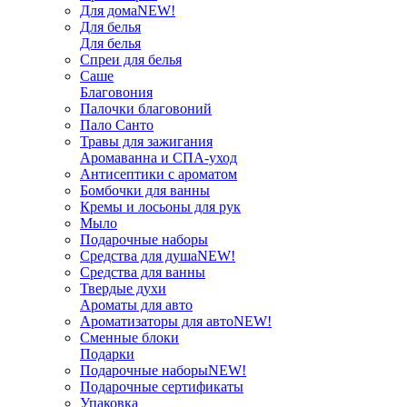
Для дома
NEW!
Для белья
Для белья
Спреи для белья
Саше
Благовония
Палочки благовоний
Пало Санто
Травы для зажигания
Аромаванна и СПА-уход
Антисептики с ароматом
Бомбочки для ванны
Кремы и лосьоны для рук
Мыло
Подарочные наборы
Средства для душа
NEW!
Средства для ванны
Твердые духи
Ароматы для авто
Ароматизаторы для авто
NEW!
Сменные блоки
Подарки
Подарочные наборы
NEW!
Подарочные сертификаты
Упаковка