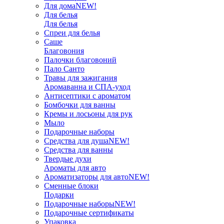
Для дома
NEW!
Для белья
Для белья
Спреи для белья
Саше
Благовония
Палочки благовоний
Пало Санто
Травы для зажигания
Аромаванна и СПА-уход
Антисептики с ароматом
Бомбочки для ванны
Кремы и лосьоны для рук
Мыло
Подарочные наборы
Средства для душа
NEW!
Средства для ванны
Твердые духи
Ароматы для авто
Ароматизаторы для авто
NEW!
Сменные блоки
Подарки
Подарочные наборы
NEW!
Подарочные сертификаты
Упаковка