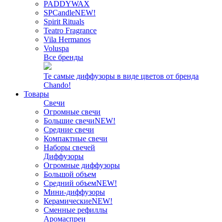
PADDYWAX
SPCandle
NEW!
Spirit Rituals
Teatro Fragrance
Vila Hermanos
Voluspa
Все бренды
Те самые диффузоры в виде цветов от бренда
Chando!
Товары
Свечи
Огромные свечи
Большие свечи
NEW!
Средние свечи
Компактные свечи
Наборы свечей
Диффузоры
Огромные диффузоры
Большой объем
Средний объем
NEW!
Мини-диффузоры
Керамические
NEW!
Сменные рефиллы
Аромаспреи