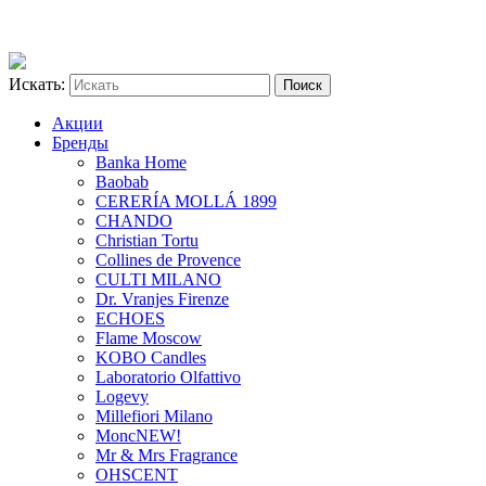
Искать:
Акции
Бренды
Banka Home
Baobab
CERERÍA MOLLÁ 1899
CHANDO
Christian Tortu
Collines de Provence
CULTI MILANO
Dr. Vranjes Firenze
ECHOES
Flame Moscow
KOBO Candles
Laboratorio Olfattivo
Logevy
Millefiori Milano
Monc
NEW!
Mr & Mrs Fragrance
OHSCENT