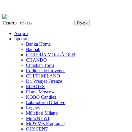
Искать:
Акции
Бренды
Banka Home
Baobab
CERERÍA MOLLÁ 1899
CHANDO
Christian Tortu
Collines de Provence
CULTI MILANO
Dr. Vranjes Firenze
ECHOES
Flame Moscow
KOBO Candles
Laboratorio Olfattivo
Logevy
Millefiori Milano
Monc
NEW!
Mr & Mrs Fragrance
OHSCENT