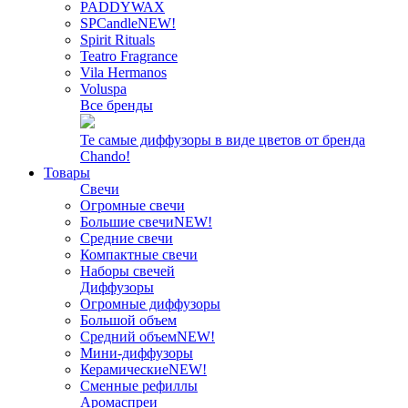
PADDYWAX
SPCandle
NEW!
Spirit Rituals
Teatro Fragrance
Vila Hermanos
Voluspa
Все бренды
Те самые диффузоры в виде цветов от бренда
Chando!
Товары
Свечи
Огромные свечи
Большие свечи
NEW!
Средние свечи
Компактные свечи
Наборы свечей
Диффузоры
Огромные диффузоры
Большой объем
Средний объем
NEW!
Мини-диффузоры
Керамические
NEW!
Сменные рефиллы
Аромаспреи