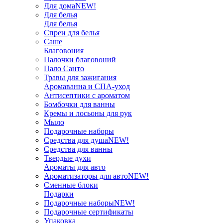
Для дома
NEW!
Для белья
Для белья
Спреи для белья
Саше
Благовония
Палочки благовоний
Пало Санто
Травы для зажигания
Аромаванна и СПА-уход
Антисептики с ароматом
Бомбочки для ванны
Кремы и лосьоны для рук
Мыло
Подарочные наборы
Средства для душа
NEW!
Средства для ванны
Твердые духи
Ароматы для авто
Ароматизаторы для авто
NEW!
Сменные блоки
Подарки
Подарочные наборы
NEW!
Подарочные сертификаты
Упаковка