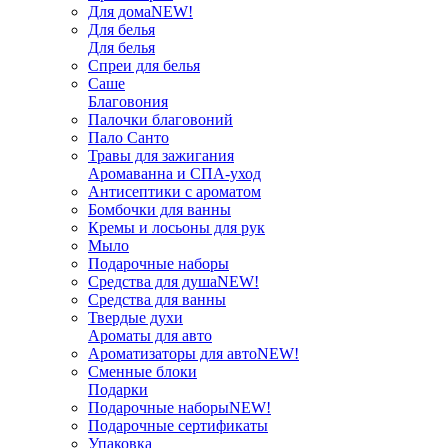
Для дома
NEW!
Для белья
Для белья
Спреи для белья
Саше
Благовония
Палочки благовоний
Пало Санто
Травы для зажигания
Аромаванна и СПА-уход
Антисептики с ароматом
Бомбочки для ванны
Кремы и лосьоны для рук
Мыло
Подарочные наборы
Средства для душа
NEW!
Средства для ванны
Твердые духи
Ароматы для авто
Ароматизаторы для авто
NEW!
Сменные блоки
Подарки
Подарочные наборы
NEW!
Подарочные сертификаты
Упаковка