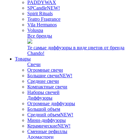
PADDYWAX
SPCandle
NEW!
Spirit Rituals
Teatro Fragrance
Vila Hermanos
Voluspa
Все бренды
Те самые диффузоры в виде цветов от бренда
Chando!
Товары
Свечи
Огромные свечи
Большие свечи
NEW!
Средние свечи
Компактные свечи
Наборы свечей
Диффузоры
Огромные диффузоры
Большой объем
Средний объем
NEW!
Мини-диффузоры
Керамические
NEW!
Сменные рефиллы
Аромаспреи