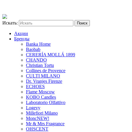
Искать:
Акции
Бренды
Banka Home
Baobab
CERERÍA MOLLÁ 1899
CHANDO
Christian Tortu
Collines de Provence
CULTI MILANO
Dr. Vranjes Firenze
ECHOES
Flame Moscow
KOBO Candles
Laboratorio Olfattivo
Logevy
Millefiori Milano
Monc
NEW!
Mr & Mrs Fragrance
OHSCENT