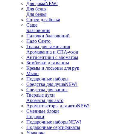
Для дома
NEW!
Для белья
Для белья
Спреи для белья
Саше
Благовония
Палочки благовоний
Пало Санто
Травы для зажигания
Аромаванна и СПА-уход
Антисептики с ароматом
Бомбочки для ванны
Кремы и лосьоны для рук
Мыло
Подарочные наборы
Средства для душа
NEW!
Средства для ванны
Твердые духи
Ароматы для авто
Ароматизаторы для авто
NEW!
Сменные блоки
Подарки
Подарочные наборы
NEW!
Подарочные сертификаты
Упаковка