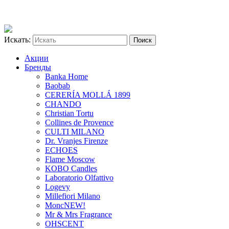
Искать:
Акции
Бренды
Banka Home
Baobab
CERERÍA MOLLÁ 1899
CHANDO
Christian Tortu
Collines de Provence
CULTI MILANO
Dr. Vranjes Firenze
ECHOES
Flame Moscow
KOBO Candles
Laboratorio Olfattivo
Logevy
Millefiori Milano
Monc
NEW!
Mr & Mrs Fragrance
OHSCENT