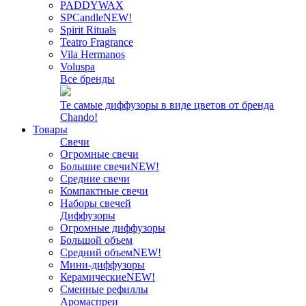
PADDYWAX
SPCandle
NEW!
Spirit Rituals
Teatro Fragrance
Vila Hermanos
Voluspa
Все бренды
Те самые диффузоры в виде цветов от бренда
Chando!
Товары
Свечи
Огромные свечи
Большие свечи
NEW!
Средние свечи
Компактные свечи
Наборы свечей
Диффузоры
Огромные диффузоры
Большой объем
Средний объем
NEW!
Мини-диффузоры
Керамические
NEW!
Сменные рефиллы
Аромаспреи