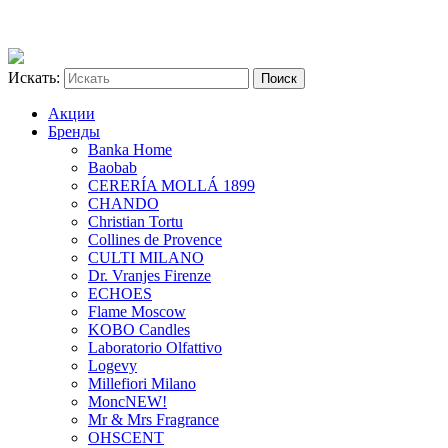
Искать:
Акции
Бренды
Banka Home
Baobab
CERERÍA MOLLÁ 1899
CHANDO
Christian Tortu
Collines de Provence
CULTI MILANO
Dr. Vranjes Firenze
ECHOES
Flame Moscow
KOBO Candles
Laboratorio Olfattivo
Logevy
Millefiori Milano
Monc
NEW!
Mr & Mrs Fragrance
OHSCENT