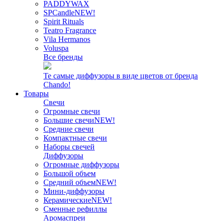
PADDYWAX
SPCandle
NEW!
Spirit Rituals
Teatro Fragrance
Vila Hermanos
Voluspa
Все бренды
Те самые диффузоры в виде цветов от бренда
Chando!
Товары
Свечи
Огромные свечи
Большие свечи
NEW!
Средние свечи
Компактные свечи
Наборы свечей
Диффузоры
Огромные диффузоры
Большой объем
Средний объем
NEW!
Мини-диффузоры
Керамические
NEW!
Сменные рефиллы
Аромаспреи