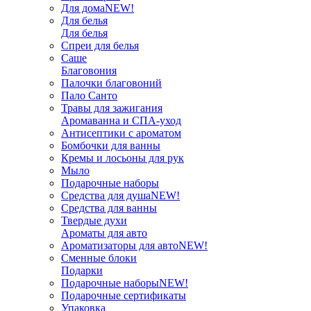
Для дома
NEW!
Для белья
Для белья
Спреи для белья
Саше
Благовония
Палочки благовоний
Пало Санто
Травы для зажигания
Аромаванна и СПА-уход
Антисептики с ароматом
Бомбочки для ванны
Кремы и лосьоны для рук
Мыло
Подарочные наборы
Средства для душа
NEW!
Средства для ванны
Твердые духи
Ароматы для авто
Ароматизаторы для авто
NEW!
Сменные блоки
Подарки
Подарочные наборы
NEW!
Подарочные сертификаты
Упаковка