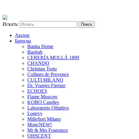
Искать:
Акции
Бренды
Banka Home
Baobab
CERERÍA MOLLÁ 1899
CHANDO
Christian Tortu
Collines de Provence
CULTI MILANO
Dr. Vranjes Firenze
ECHOES
Flame Moscow
KOBO Candles
Laboratorio Olfattivo
Logevy
Millefiori Milano
Monc
NEW!
Mr & Mrs Fragrance
OHSCENT