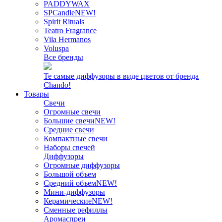
PADDYWAX
SPCandle
NEW!
Spirit Rituals
Teatro Fragrance
Vila Hermanos
Voluspa
Все бренды
Те самые диффузоры в виде цветов от бренда
Chando!
Товары
Свечи
Огромные свечи
Большие свечи
NEW!
Средние свечи
Компактные свечи
Наборы свечей
Диффузоры
Огромные диффузоры
Большой объем
Средний объем
NEW!
Мини-диффузоры
Керамические
NEW!
Сменные рефиллы
Аромаспреи