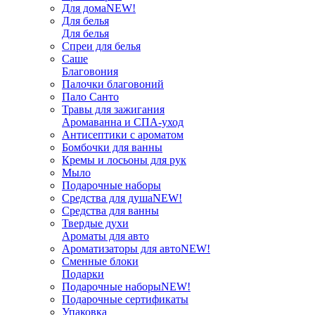
Для дома
NEW!
Для белья
Для белья
Спреи для белья
Саше
Благовония
Палочки благовоний
Пало Санто
Травы для зажигания
Аромаванна и СПА-уход
Антисептики с ароматом
Бомбочки для ванны
Кремы и лосьоны для рук
Мыло
Подарочные наборы
Средства для душа
NEW!
Средства для ванны
Твердые духи
Ароматы для авто
Ароматизаторы для авто
NEW!
Сменные блоки
Подарки
Подарочные наборы
NEW!
Подарочные сертификаты
Упаковка