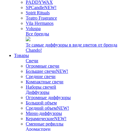
PADDYWAX
SPCandle
NEW!
Spirit Rituals
Teatro Fragrance
Vila Hermanos
Voluspa
Все бренды
Те самые диффузоры в виде цветов от бренда
Chando!
Товары
Свечи
Огромные свечи
Большие свечи
NEW!
Средние свечи
Компактные свечи
Наборы свечей
Диффузоры
Огромные диффузоры
Большой объем
Средний объем
NEW!
Мини-диффузоры
Керамические
NEW!
Сменные рефиллы
Аромаспреи