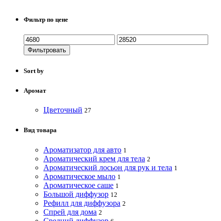
Фильтр по цене
Фильтровать
Sort by
Аромат
Цветочный
27
Вид товара
Ароматизатор для авто
1
Ароматический крем для тела
2
Ароматический лосьон для рук и тела
1
Ароматическое мыло
1
Ароматическое саше
1
Большой диффузор
12
Рефилл для диффузора
2
Спрей для дома
2
Средний диффузор