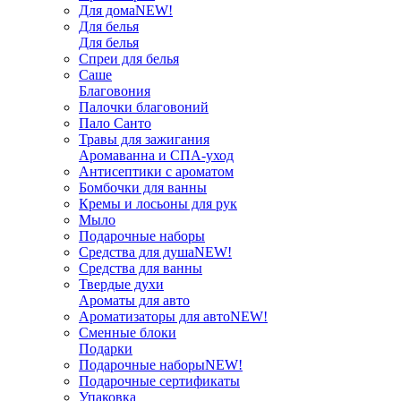
Для дома
NEW!
Для белья
Для белья
Спреи для белья
Саше
Благовония
Палочки благовоний
Пало Санто
Травы для зажигания
Аромаванна и СПА-уход
Антисептики с ароматом
Бомбочки для ванны
Кремы и лосьоны для рук
Мыло
Подарочные наборы
Средства для душа
NEW!
Средства для ванны
Твердые духи
Ароматы для авто
Ароматизаторы для авто
NEW!
Сменные блоки
Подарки
Подарочные наборы
NEW!
Подарочные сертификаты
Упаковка