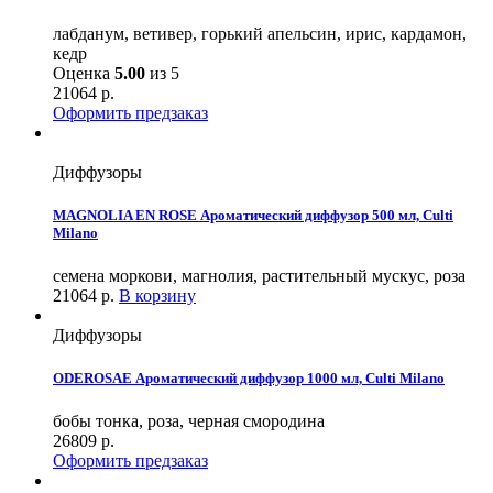
лабданум, ветивер, горький апельсин, ирис, кардамон,
кедр
Оценка
5.00
из 5
21064
р.
Оформить предзаказ
Диффузоры
MAGNOLIA EN ROSE Ароматический диффузор 500 мл, Culti
Milano
семена моркови, магнолия, растительный мускус, роза
21064
р.
В корзину
Диффузоры
ODEROSAE Ароматический диффузор 1000 мл, Culti Milano
бобы тонка, роза, черная смородина
26809
р.
Оформить предзаказ