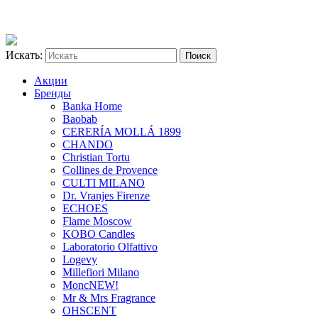
Искать:
Акции
Бренды
Banka Home
Baobab
CERERÍA MOLLÁ 1899
CHANDO
Christian Tortu
Collines de Provence
CULTI MILANO
Dr. Vranjes Firenze
ECHOES
Flame Moscow
KOBO Candles
Laboratorio Olfattivo
Logevy
Millefiori Milano
Monc
NEW!
Mr & Mrs Fragrance
OHSCENT