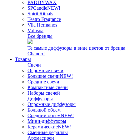
PADDYWAX
SPCandle
NEW!
Spirit Rituals
Teatro Fragrance
Vila Hermanos
Voluspa
Все бренды
Те самые диффузоры в виде цветов от бренда
Chando!
Товары
Свечи
Огромные свечи
Большие свечи
NEW!
Средние свечи
Компактные свечи
Наборы свечей
Диффузоры
Огромные диффузоры
Большой объем
Средний объем
NEW!
Мини-диффузоры
Керамические
NEW!
Сменные рефиллы
Аромаспреи