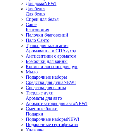
Для дома
NEW!
Для белья
Для белья
Спреи для белья
Саше
Благовония
Палочки благовоний
Пало Санто
Травы для зажигания
Аромаванна и СПА-уход
Антисептики с ароматом
Бомбочки для ванны
Кремы и лосьоны для рук
Мыло
Подарочные наборы
Средства для душа
NEW!
Средства для ванны
Твердые духи
Ароматы для авто
Ароматизаторы для авто
NEW!
Сменные блоки
Подарки
Подарочные наборы
NEW!
Подарочные сертификаты
Упаковка