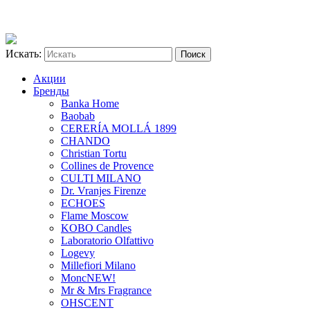
Искать:
Акции
Бренды
Banka Home
Baobab
CERERÍA MOLLÁ 1899
CHANDO
Christian Tortu
Collines de Provence
CULTI MILANO
Dr. Vranjes Firenze
ECHOES
Flame Moscow
KOBO Candles
Laboratorio Olfattivo
Logevy
Millefiori Milano
Monc
NEW!
Mr & Mrs Fragrance
OHSCENT