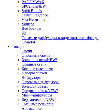
PADDYWAX
SPCandle
NEW!
Spirit Rituals
Teatro Fragrance
Vila Hermanos
Voluspa
Все бренды
Те самые диффузоры в виде цветов от бренда
Chando!
Товары
Свечи
Огромные свечи
Большие свечи
NEW!
Средние свечи
Компактные свечи
Наборы свечей
Диффузоры
Огромные диффузоры
Большой объем
Средний объем
NEW!
Мини-диффузоры
Керамические
NEW!
Сменные рефиллы
Аромаспреи