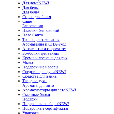
Для дома
NEW!
Для белья
Для белья
Спреи для белья
Саше
Благовония
Палочки благовоний
Пало Санто
Травы для зажигания
Аромаванна и СПА-уход
Антисептики с ароматом
Бомбочки для ванны
Кремы и лосьоны для рук
Мыло
Подарочные наборы
Средства для душа
NEW!
Средства для ванны
Твердые духи
Ароматы для авто
Ароматизаторы для авто
NEW!
Сменные блоки
Подарки
Подарочные наборы
NEW!
Подарочные сертификаты
Упаковка