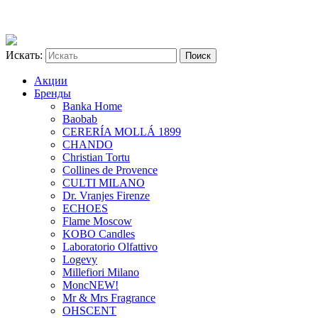
Искать:
Акции
Бренды
Banka Home
Baobab
CERERÍA MOLLÁ 1899
CHANDO
Christian Tortu
Collines de Provence
CULTI MILANO
Dr. Vranjes Firenze
ECHOES
Flame Moscow
KOBO Candles
Laboratorio Olfattivo
Logevy
Millefiori Milano
Monc
NEW!
Mr & Mrs Fragrance
OHSCENT