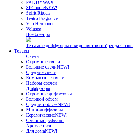
PADDYWAX
SPCandle
NEW!
Spirit Rituals
Teatro Fragrance
Vila Hermanos
Voluspa
Все бренды
Те самые диффузоры в виде цветов от бренда Chand
Товары
Свечи
Огромные свечи
Большие свечи
NEW!
Средние свечи
Компактные свечи
Наборы свечей
Диффузоры
Огромные диффузоры
Большой объем
Средний объем
NEW!
Мини-диффузоры
Керамические
NEW!
Сменные рефиллы
Аромаспреи
Для дома
NEW!