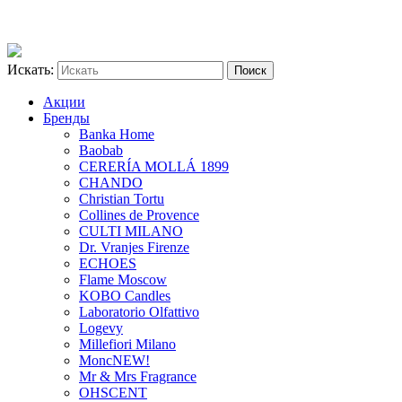
Искать:
Акции
Бренды
Banka Home
Baobab
CERERÍA MOLLÁ 1899
CHANDO
Christian Tortu
Collines de Provence
CULTI MILANO
Dr. Vranjes Firenze
ECHOES
Flame Moscow
KOBO Candles
Laboratorio Olfattivo
Logevy
Millefiori Milano
Monc
NEW!
Mr & Mrs Fragrance
OHSCENT