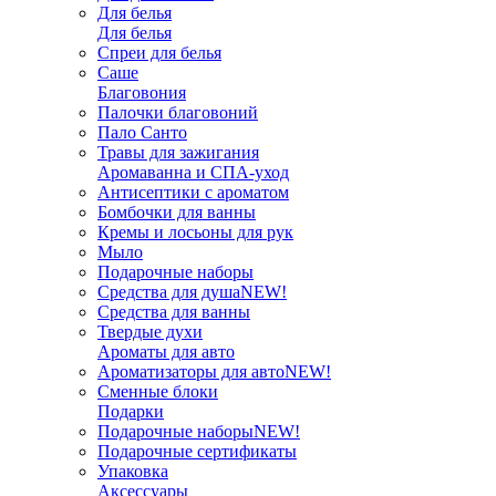
Для белья
Для белья
Спреи для белья
Саше
Благовония
Палочки благовоний
Пало Санто
Травы для зажигания
Аромаванна и СПА-уход
Антисептики с ароматом
Бомбочки для ванны
Кремы и лосьоны для рук
Мыло
Подарочные наборы
Средства для душа
NEW!
Средства для ванны
Твердые духи
Ароматы для авто
Ароматизаторы для авто
NEW!
Сменные блоки
Подарки
Подарочные наборы
NEW!
Подарочные сертификаты
Упаковка
Аксессуары