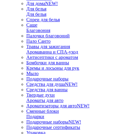
Для дома
NEW!
Для белья
Для белья
Спреи для белья
Саше
Благовония
Палочки благовоний
Пало Санто
Травы для зажигания
Аромаванна и СПА-уход
Антисептики с ароматом
Бомбочки для ванны
Кремы и лосьоны для рук
Мыло
Подарочные наборы
Средства для душа
NEW!
Средства для ванны
Твердые духи
Ароматы для авто
Ароматизаторы для авто
NEW!
Сменные блоки
Подарки
Подарочные наборы
NEW!
Подарочные сертификаты
Упаковка