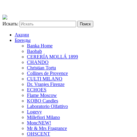
Искать:
Акции
Бренды
Banka Home
Baobab
CERERÍA MOLLÁ 1899
CHANDO
Christian Tortu
Collines de Provence
CULTI MILANO
Dr. Vranjes Firenze
ECHOES
Flame Moscow
KOBO Candles
Laboratorio Olfattivo
Logevy
Millefiori Milano
Monc
NEW!
Mr & Mrs Fragrance
OHSCENT