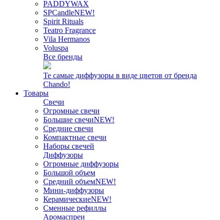
PADDYWAX
SPCandle
NEW!
Spirit Rituals
Teatro Fragrance
Vila Hermanos
Voluspa
Все бренды
Те самые диффузоры в виде цветов от бренда
Chando!
Товары
Свечи
Огромные свечи
Большие свечи
NEW!
Средние свечи
Компактные свечи
Наборы свечей
Диффузоры
Огромные диффузоры
Большой объем
Средний объем
NEW!
Мини-диффузоры
Керамические
NEW!
Сменные рефиллы
Аромаспреи