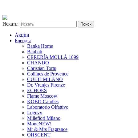
Искать:
Акции
Бренды
Banka Home
Baobab
CERERÍA MOLLÁ 1899
CHANDO
Christian Tortu
Collines de Provence
CULTI MILANO
Dr. Vranjes Firenze
ECHOES
Flame Moscow
KOBO Candles
Laboratorio Olfattivo
Logevy
Millefiori Milano
Monc
NEW!
Mr & Mrs Fragrance
OHSCENT