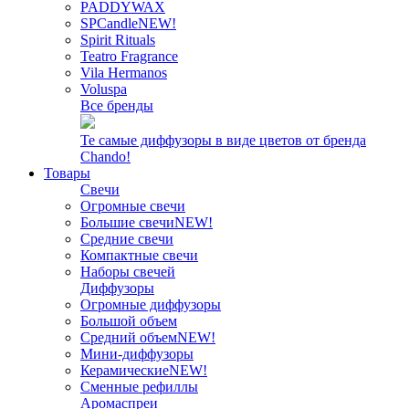
PADDYWAX
SPCandle
NEW!
Spirit Rituals
Teatro Fragrance
Vila Hermanos
Voluspa
Все бренды
Те самые диффузоры в виде цветов от бренда
Chando!
Товары
Свечи
Огромные свечи
Большие свечи
NEW!
Средние свечи
Компактные свечи
Наборы свечей
Диффузоры
Огромные диффузоры
Большой объем
Средний объем
NEW!
Мини-диффузоры
Керамические
NEW!
Сменные рефиллы
Аромаспреи