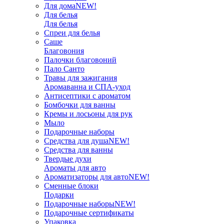
Для дома
NEW!
Для белья
Для белья
Спреи для белья
Саше
Благовония
Палочки благовоний
Пало Санто
Травы для зажигания
Аромаванна и СПА-уход
Антисептики с ароматом
Бомбочки для ванны
Кремы и лосьоны для рук
Мыло
Подарочные наборы
Средства для душа
NEW!
Средства для ванны
Твердые духи
Ароматы для авто
Ароматизаторы для авто
NEW!
Сменные блоки
Подарки
Подарочные наборы
NEW!
Подарочные сертификаты
Упаковка