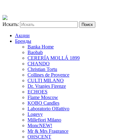
Искать:
Акции
Бренды
Banka Home
Baobab
CERERÍA MOLLÁ 1899
CHANDO
Christian Tortu
Collines de Provence
CULTI MILANO
Dr. Vranjes Firenze
ECHOES
Flame Moscow
KOBO Candles
Laboratorio Olfattivo
Logevy
Millefiori Milano
Monc
NEW!
Mr & Mrs Fragrance
OHSCENT