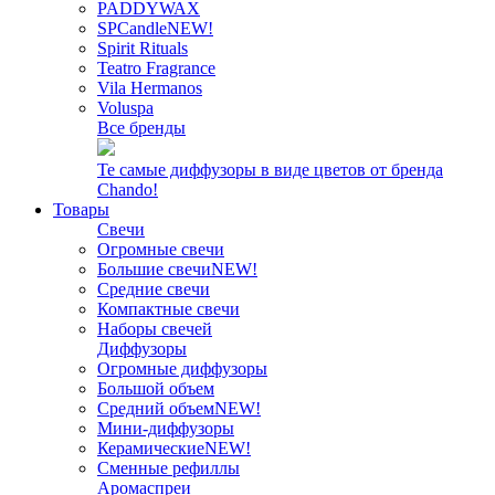
PADDYWAX
SPCandle
NEW!
Spirit Rituals
Teatro Fragrance
Vila Hermanos
Voluspa
Все бренды
Те самые диффузоры в виде цветов от бренда
Chando!
Товары
Свечи
Огромные свечи
Большие свечи
NEW!
Средние свечи
Компактные свечи
Наборы свечей
Диффузоры
Огромные диффузоры
Большой объем
Средний объем
NEW!
Мини-диффузоры
Керамические
NEW!
Сменные рефиллы
Аромаспреи