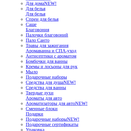
Для дома
NEW!
Для белья
Для белья
Спреи для белья
Саше
Благовония
Палочки благовоний
Пало Санто
Травы для зажигания
Аромаванна и СПА-уход
Антисептики с ароматом
Бомбочки для ванны
Кремы и лосьоны для рук
Мыло
Подарочные наборы
Средства для душа
NEW!
Средства для ванны
Твердые духи
Ароматы для авто
Ароматизаторы для авто
NEW!
Сменные блоки
Подарки
Подарочные наборы
NEW!
Подарочные сертификаты
Упаковка