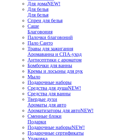
Для дома
NEW!
Для белья
Для белья
Спреи для белья
Саше
Благовония
Палочки благовоний
Пало Санто
Травы для зажигания
Аромаванна и СПА-уход
Антисептики с ароматом
Бомбочки для ванны
Кремы и лосьоны для рук
Мыло
Подарочные наборы
Средства для душа
NEW!
Средства для ванны
Твердые духи
Ароматы для авто
Ароматизаторы для авто
NEW!
Сменные блоки
Подарки
Подарочные наборы
NEW!
Подарочные сертификаты
Упаковка