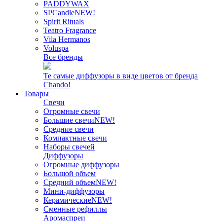
PADDYWAX
SPCandle
NEW!
Spirit Rituals
Teatro Fragrance
Vila Hermanos
Voluspa
Все бренды
Те самые диффузоры в виде цветов от бренда
Chando!
Товары
Свечи
Огромные свечи
Большие свечи
NEW!
Средние свечи
Компактные свечи
Наборы свечей
Диффузоры
Огромные диффузоры
Большой объем
Средний объем
NEW!
Мини-диффузоры
Керамические
NEW!
Сменные рефиллы
Аромаспреи