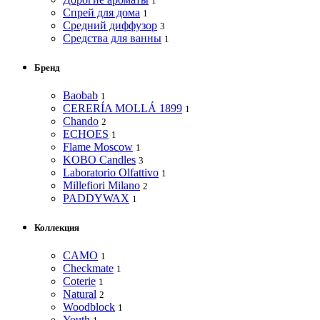
1
Спрей для дома
1
Средний диффузор
3
Средства для ванны
1
Бренд
Baobab
1
CERERÍA MOLLÁ 1899
1
Chando
2
ECHOES
1
Flame Moscow
1
KOBO Candles
3
Laboratorio Olfattivo
1
Millefiori Milano
2
PADDYWAX
1
Коллекция
CAMO
1
Checkmate
1
Coterie
1
Natural
2
Woodblock
1
Youth