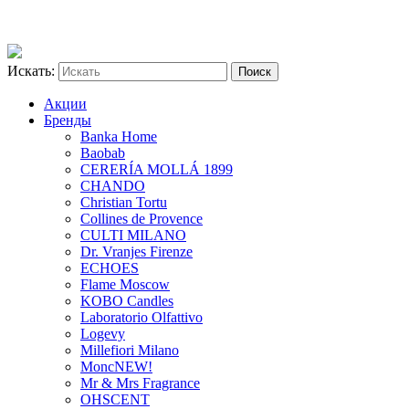
Искать:
Акции
Бренды
Banka Home
Baobab
CERERÍA MOLLÁ 1899
CHANDO
Christian Tortu
Collines de Provence
CULTI MILANO
Dr. Vranjes Firenze
ECHOES
Flame Moscow
KOBO Candles
Laboratorio Olfattivo
Logevy
Millefiori Milano
Monc
NEW!
Mr & Mrs Fragrance
OHSCENT