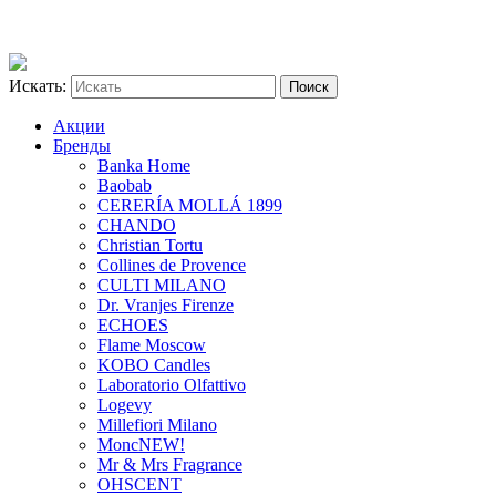
Искать:
Акции
Бренды
Banka Home
Baobab
CERERÍA MOLLÁ 1899
CHANDO
Christian Tortu
Collines de Provence
CULTI MILANO
Dr. Vranjes Firenze
ECHOES
Flame Moscow
KOBO Candles
Laboratorio Olfattivo
Logevy
Millefiori Milano
Monc
NEW!
Mr & Mrs Fragrance
OHSCENT