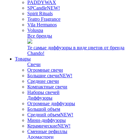
PADDYWAX
SPCandle
NEW!
Spirit Rituals
Teatro Fragrance
Vila Hermanos
Voluspa
Все бренды
Те самые диффузоры в виде цветов от бренда
Chando!
Товары
Свечи
Огромные свечи
Большие свечи
NEW!
Средние свечи
Компактные свечи
Наборы свечей
Диффузоры
Огромные диффузоры
Большой объем
Средний объем
NEW!
Мини-диффузоры
Керамические
NEW!
Сменные рефиллы
Аромаспреи