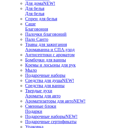
Для дома
NEW!
Для белья
Для белья
Спреи для белья
Саше
Благовония
Палочки благовоний
Пало Санто
Травы для зажигания
Аромаванна и СПА-уход
Антисептики с ароматом
Бомбочки для ванны
Кремы и лосьоны для рук
Мыло
Подарочные наборы
Средства для душа
NEW!
Средства для ванны
Твердые духи
Ароматы для авто
Ароматизаторы для авто
NEW!
Сменные блоки
Подарки
Подарочные наборы
NEW!
Подарочные сертификаты
Упаковка