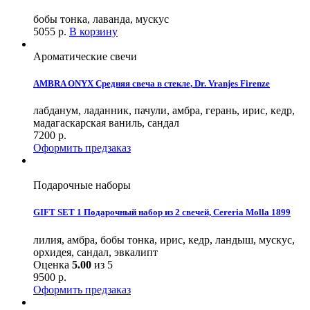
бобы тонка, лаванда, мускус
5055
р.
В корзину
Ароматические свечи
AMBRA ONYX Средняя свеча в стекле, Dr. Vranjes Firenze
лабданум, ладанник, пачули, амбра, герань, ирис, кедр,
мадагаскарская ваниль, сандал
7200
р.
Оформить предзаказ
Подарочные наборы
GIFT SET 1 Подарочный набор из 2 cвечей, Cereria Molla 1899
лилия, амбра, бобы тонка, ирис, кедр, ландыш, мускус,
орхидея, сандал, эвкалипт
Оценка
5.00
из 5
9500
р.
Оформить предзаказ