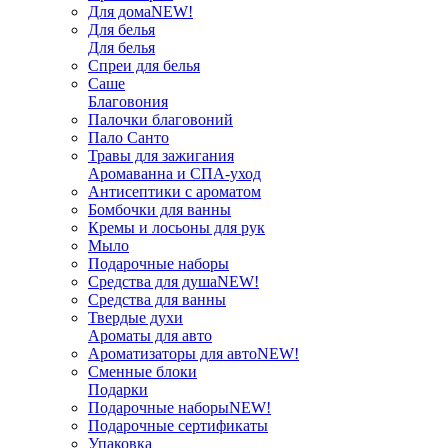
Для дома
NEW!
Для белья
Для белья
Спреи для белья
Саше
Благовония
Палочки благовоний
Пало Санто
Травы для зажигания
Аромаванна и СПА-уход
Антисептики с ароматом
Бомбочки для ванны
Кремы и лосьоны для рук
Мыло
Подарочные наборы
Средства для душа
NEW!
Средства для ванны
Твердые духи
Ароматы для авто
Ароматизаторы для авто
NEW!
Сменные блоки
Подарки
Подарочные наборы
NEW!
Подарочные сертификаты
Упаковка