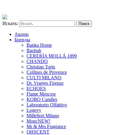
Искать:
Акции
Бренды
Banka Home
Baobab
CERERÍA MOLLÁ 1899
CHANDO
Christian Tortu
Collines de Provence
CULTI MILANO
Dr. Vranjes Firenze
ECHOES
Flame Moscow
KOBO Candles
Laboratorio Olfattivo
Logevy
Millefiori Milano
Monc
NEW!
Mr & Mrs Fragrance
OHSCENT