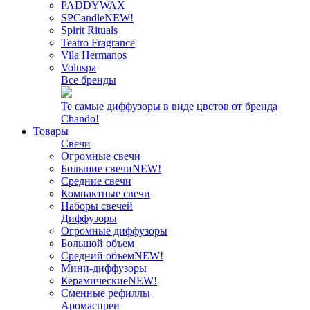
PADDYWAX
SPCandle
NEW!
Spirit Rituals
Teatro Fragrance
Vila Hermanos
Voluspa
Все бренды
Те самые диффузоры в виде цветов от бренда
Chando!
Товары
Свечи
Огромные свечи
Большие свечи
NEW!
Средние свечи
Компактные свечи
Наборы свечей
Диффузоры
Огромные диффузоры
Большой объем
Средний объем
NEW!
Мини-диффузоры
Керамические
NEW!
Сменные рефиллы
Аромаспреи