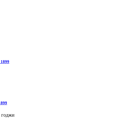
 1899
1899
а годжи