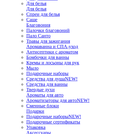
Для белья
Для белья
Спреи для белья
Саше
Благовония
Палочки благовоний
Пало Санто
Травы для зажигания
Аромаванна и СПА-уход
Антисептики с ароматом
Бомбочки для ванны
Кремы и лосьоны для рук
Мыло
Подарочные наборы
Средства для душа
NEW!
Средства для ванны
Твердые духи
Ароматы для авто
Ароматизаторы для авто
NEW!
Сменные блоки
Подарки
Подарочные наборы
NEW!
Подарочные сертификаты
Упаковка
Аксессуары