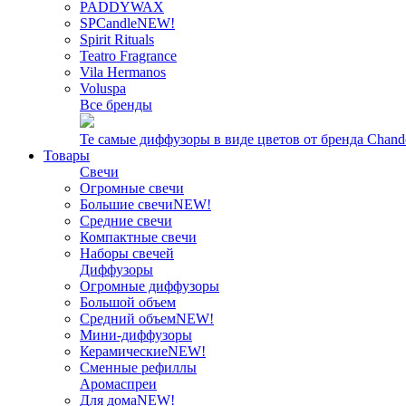
PADDYWAX
SPCandle
NEW!
Spirit Rituals
Teatro Fragrance
Vila Hermanos
Voluspa
Все бренды
Те самые диффузоры в виде цветов от бренда Chand
Товары
Свечи
Огромные свечи
Большие свечи
NEW!
Средние свечи
Компактные свечи
Наборы свечей
Диффузоры
Огромные диффузоры
Большой объем
Средний объем
NEW!
Мини-диффузоры
Керамические
NEW!
Сменные рефиллы
Аромаспреи
Для дома
NEW!