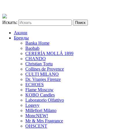
Искать:
Акции
Бренды
Banka Home
Baobab
CERERÍA MOLLÁ 1899
CHANDO
Christian Tortu
Collines de Provence
CULTI MILANO
Dr. Vranjes Firenze
ECHOES
Flame Moscow
KOBO Candles
Laboratorio Olfattivo
Logevy
Millefiori Milano
Monc
NEW!
Mr & Mrs Fragrance
OHSCENT