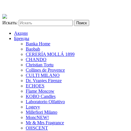
Искать:
Акции
Бренды
Banka Home
Baobab
CERERÍA MOLLÁ 1899
CHANDO
Christian Tortu
Collines de Provence
CULTI MILANO
Dr. Vranjes Firenze
ECHOES
Flame Moscow
KOBO Candles
Laboratorio Olfattivo
Logevy
Millefiori Milano
Monc
NEW!
Mr & Mrs Fragrance
OHSCENT