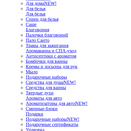
Для дома
NEW!
Для белья
Для белья
Спреи для белья
Саше
Благовония
Палочки благовоний
Пало Санто
Травы для зажигания
Аромаванна и СПА-уход
Антисептики с ароматом
Бомбочки для ванны
Кремы и лосьоны для рук
Мыло
Подарочные наборы
Средства для душа
NEW!
Средства для ванны
Твердые духи
Ароматы для авто
Ароматизаторы для авто
NEW!
Сменные блоки
Подарки
Подарочные наборы
NEW!
Подарочные сертификаты
Упаковка