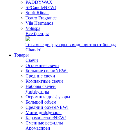
PADDYWAX
SPCandle
NEW!
Spirit Rituals
Teatro Fragrance
Vila Hermanos
Voluspa
Все бренды
Те самые диффузоры в виде цветов от бренда
Chando!
Товары
Свечи
Огромные свечи
Большие свечи
NEW!
Средние свечи
Компактные свечи
Наборы свечей
Диффузоры
Огромные диффузоры
Большой объем
Средний объем
NEW!
Мини-диффузоры
Керамические
NEW!
Сменные рефиллы
Аромаспреи