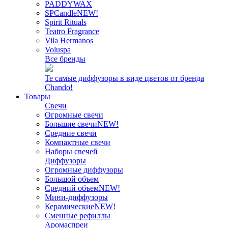
PADDYWAX
SPCandle
NEW!
Spirit Rituals
Teatro Fragrance
Vila Hermanos
Voluspa
Все бренды
Те самые диффузоры в виде цветов от бренда
Chando!
Товары
Свечи
Огромные свечи
Большие свечи
NEW!
Средние свечи
Компактные свечи
Наборы свечей
Диффузоры
Огромные диффузоры
Большой объем
Средний объем
NEW!
Мини-диффузоры
Керамические
NEW!
Сменные рефиллы
Аромаспреи