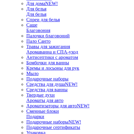
Для дома
NEW!
Для белья
Для белья
Спреи для белья
Саше
Благовония
Палочки благовоний
Пало Санто
Травы для зажигания
Аромаванна и СПА-уход
Антисептики с ароматом
Бомбочки для ванны
Кремы и лосьоны для рук
Мыло
Подарочные наборы
Средства для душа
NEW!
Средства для ванны
Твердые духи
Ароматы для авто
Ароматизаторы для авто
NEW!
Сменные блоки
Подарки
Подарочные наборы
NEW!
Подарочные сертификаты
Упаковка