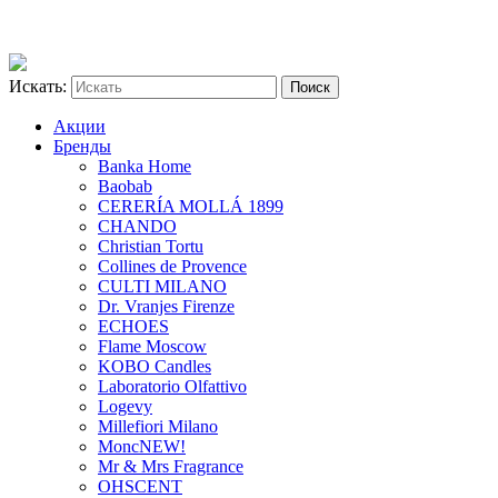
Искать:
Акции
Бренды
Banka Home
Baobab
CERERÍA MOLLÁ 1899
CHANDO
Christian Tortu
Collines de Provence
CULTI MILANO
Dr. Vranjes Firenze
ECHOES
Flame Moscow
KOBO Candles
Laboratorio Olfattivo
Logevy
Millefiori Milano
Monc
NEW!
Mr & Mrs Fragrance
OHSCENT