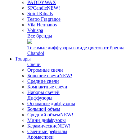
PADDYWAX
SPCandle
NEW!
Spirit Rituals
Teatro Fragrance
Vila Hermanos
Voluspa
Все бренды
Те самые диффузоры в виде цветов от бренда
Chando!
Товары
Свечи
Огромные свечи
Большие свечи
NEW!
Средние свечи
Компактные свечи
Наборы свечей
Диффузоры
Огромные диффузоры
Большой объем
Средний объем
NEW!
Мини-диффузоры
Керамические
NEW!
Сменные рефиллы
Аромаспреи