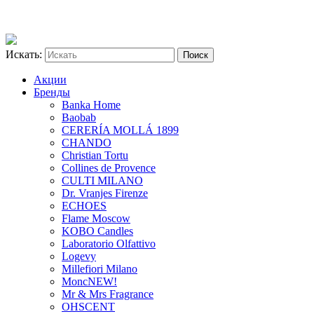
Искать:
Акции
Бренды
Banka Home
Baobab
CERERÍA MOLLÁ 1899
CHANDO
Christian Tortu
Collines de Provence
CULTI MILANO
Dr. Vranjes Firenze
ECHOES
Flame Moscow
KOBO Candles
Laboratorio Olfattivo
Logevy
Millefiori Milano
Monc
NEW!
Mr & Mrs Fragrance
OHSCENT