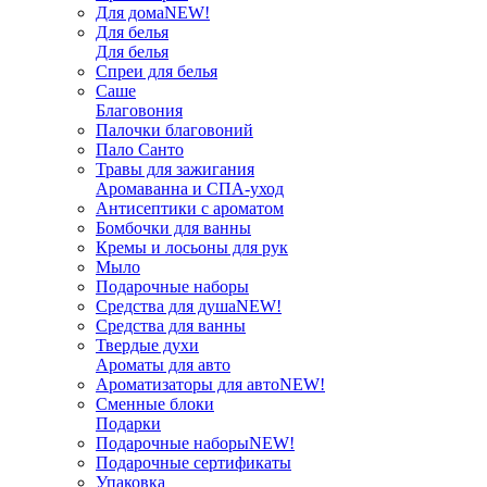
Для дома
NEW!
Для белья
Для белья
Спреи для белья
Саше
Благовония
Палочки благовоний
Пало Санто
Травы для зажигания
Аромаванна и СПА-уход
Антисептики с ароматом
Бомбочки для ванны
Кремы и лосьоны для рук
Мыло
Подарочные наборы
Средства для душа
NEW!
Средства для ванны
Твердые духи
Ароматы для авто
Ароматизаторы для авто
NEW!
Сменные блоки
Подарки
Подарочные наборы
NEW!
Подарочные сертификаты
Упаковка