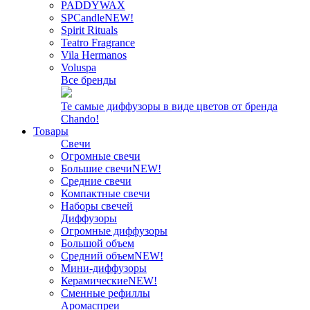
PADDYWAX
SPCandle
NEW!
Spirit Rituals
Teatro Fragrance
Vila Hermanos
Voluspa
Все бренды
Те самые диффузоры в виде цветов от бренда
Chando!
Товары
Свечи
Огромные свечи
Большие свечи
NEW!
Средние свечи
Компактные свечи
Наборы свечей
Диффузоры
Огромные диффузоры
Большой объем
Средний объем
NEW!
Мини-диффузоры
Керамические
NEW!
Сменные рефиллы
Аромаспреи