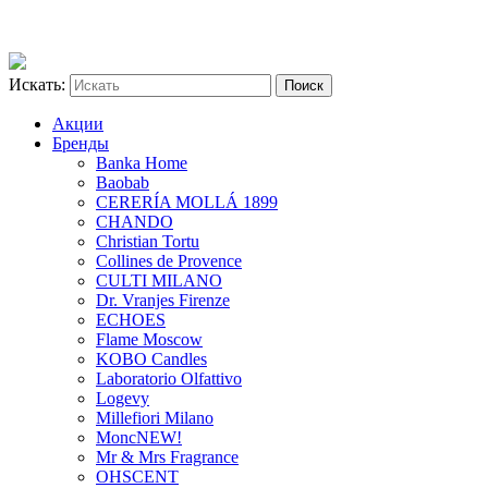
Искать:
Акции
Бренды
Banka Home
Baobab
CERERÍA MOLLÁ 1899
CHANDO
Christian Tortu
Collines de Provence
CULTI MILANO
Dr. Vranjes Firenze
ECHOES
Flame Moscow
KOBO Candles
Laboratorio Olfattivo
Logevy
Millefiori Milano
Monc
NEW!
Mr & Mrs Fragrance
OHSCENT