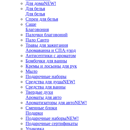
Для дома
NEW!
Для белья
Для белья
Спреи для белья
Саше
Благовония
Палочки благовоний
Пало Санто
Травы для зажигания
Аромаванна и СПА-уход
Антисептики с ароматом
Бомбочки для ванны
Кремы и лосьоны для рук
Мыло
Подарочные наборы
Средства для душа
NEW!
Средства для ванны
Твердые духи
Ароматы для авто
Ароматизаторы для авто
NEW!
Сменные блоки
Подарки
Подарочные наборы
NEW!
Подарочные сертификаты
Упаковка