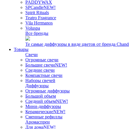
PADDYWAX
SPCandle
NEW!
Spirit Rituals
Teatro Fragrance
Vila Hermanos
Voluspa
Все бренды
Те самые диффузоры в виде цветов от бренда Chand
Товары
Свечи
Огромные свечи
Большие свечи
NEW!
Средние свечи
Компактные свечи
Наборы свечей
Диффузоры
Огромные диффузоры
Большой объем
Средний объем
NEW!
Мини-диффузоры
Керамические
NEW!
Сменные рефиллы
Аромаспреи
Для дома
NEW!