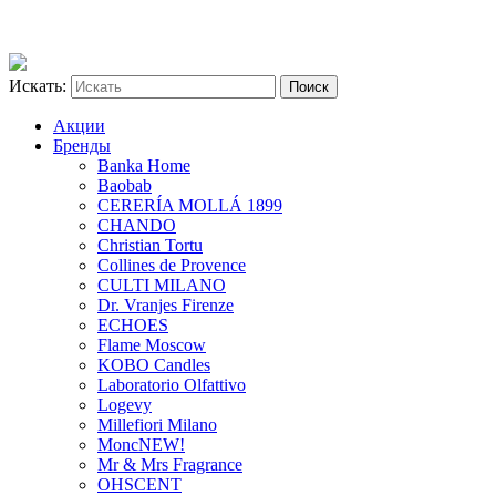
Искать:
Акции
Бренды
Banka Home
Baobab
CERERÍA MOLLÁ 1899
CHANDO
Christian Tortu
Collines de Provence
CULTI MILANO
Dr. Vranjes Firenze
ECHOES
Flame Moscow
KOBO Candles
Laboratorio Olfattivo
Logevy
Millefiori Milano
Monc
NEW!
Mr & Mrs Fragrance
OHSCENT