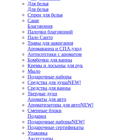
Для белья
Для белья
Спреи для белья
Саше
Благовония
Палочки благовоний
Пало Санто
Травы для зажигания
Аромаванна и СПА-уход
Антисептики с ароматом
Бомбочки для ванны
Кремы и лосьоны для рук
Мыло
Подарочные наборы
Средства для душа
NEW!
Средства для ванны
Твердые духи
Ароматы для авто
Ароматизаторы для авто
NEW!
Сменные блоки
Подарки
Подарочные наборы
NEW!
Подарочные сертификаты
Упаковка
Аксессуары