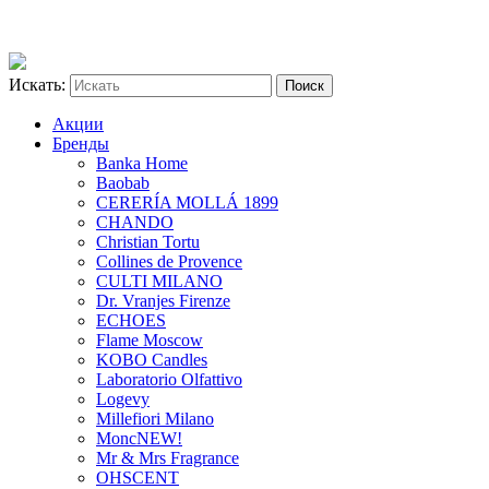
Искать:
Акции
Бренды
Banka Home
Baobab
CERERÍA MOLLÁ 1899
CHANDO
Christian Tortu
Collines de Provence
CULTI MILANO
Dr. Vranjes Firenze
ECHOES
Flame Moscow
KOBO Candles
Laboratorio Olfattivo
Logevy
Millefiori Milano
Monc
NEW!
Mr & Mrs Fragrance
OHSCENT