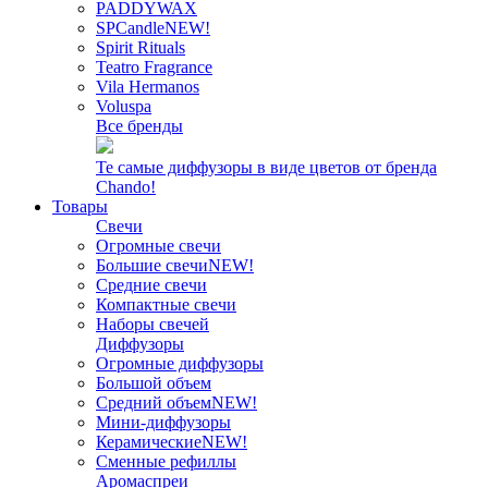
PADDYWAX
SPCandle
NEW!
Spirit Rituals
Teatro Fragrance
Vila Hermanos
Voluspa
Все бренды
Те самые диффузоры в виде цветов от бренда
Chando!
Товары
Свечи
Огромные свечи
Большие свечи
NEW!
Средние свечи
Компактные свечи
Наборы свечей
Диффузоры
Огромные диффузоры
Большой объем
Средний объем
NEW!
Мини-диффузоры
Керамические
NEW!
Сменные рефиллы
Аромаспреи