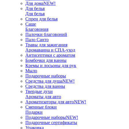
Для дома
NEW!
Для белья
Для белья
Спреи для белья
Саше
Благовония
Палочки благовоний
Пало Санто
Травы для зажигания
Аромаванна и СПА-уход
Антисептики с ароматом
Бомбочки для ванны
Кремы и лосьоны для рук
Мыло
Подарочные наборы
Средства для душа
NEW!
Средства для ванны
Твердые духи
Ароматы для авто
Ароматизаторы для авто
NEW!
Сменные блоки
Подарки
Подарочные наборы
NEW!
Подарочные сертификаты
Упаковка