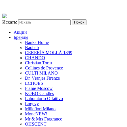
Искать:
Акции
Бренды
Banka Home
Baobab
CERERÍA MOLLÁ 1899
CHANDO
Christian Tortu
Collines de Provence
CULTI MILANO
Dr. Vranjes Firenze
ECHOES
Flame Moscow
KOBO Candles
Laboratorio Olfattivo
Logevy
Millefiori Milano
Monc
NEW!
Mr & Mrs Fragrance
OHSCENT