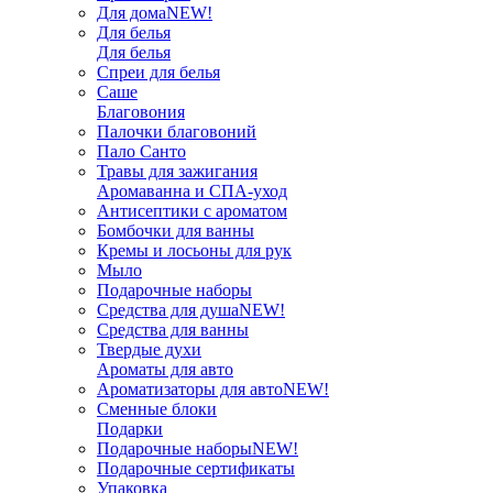
Для дома
NEW!
Для белья
Для белья
Спреи для белья
Саше
Благовония
Палочки благовоний
Пало Санто
Травы для зажигания
Аромаванна и СПА-уход
Антисептики с ароматом
Бомбочки для ванны
Кремы и лосьоны для рук
Мыло
Подарочные наборы
Средства для душа
NEW!
Средства для ванны
Твердые духи
Ароматы для авто
Ароматизаторы для авто
NEW!
Сменные блоки
Подарки
Подарочные наборы
NEW!
Подарочные сертификаты
Упаковка