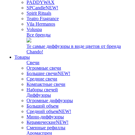
PADDYWAX
SPCandle
NEW!
Spirit Rituals
Teatro Fragrance
Vila Hermanos
Voluspa
Все бренды
Те самые диффузоры в виде цветов от бренда
Chando!
Товары
Свечи
Огромные свечи
Большие свечи
NEW!
Средние свечи
Компактные свечи
Наборы свечей
Диффузоры
Огромные диффузоры
Большой объем
Средний объем
NEW!
Мини-диффузоры
Керамические
NEW!
Сменные рефиллы
Аромаспреи