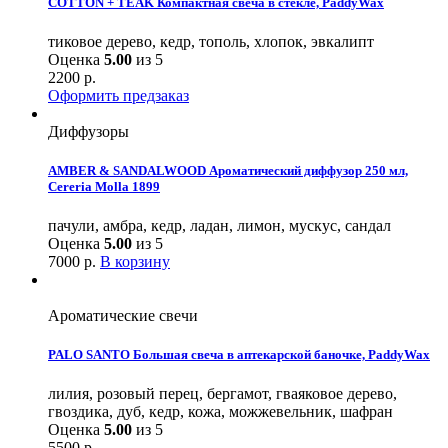
COTTON + TEAK Компактная свеча в стекле, PaddyWax
тиковое дерево, кедр, тополь, хлопок, эвкалипт
Оценка
5.00
из 5
2200
р.
Оформить предзаказ
Диффузоры
AMBER & SANDALWOOD Ароматический диффузор 250 мл,
Cereria Molla 1899
пачули, амбра, кедр, ладан, лимон, мускус, сандал
Оценка
5.00
из 5
7000
р.
В корзину
Ароматические свечи
PALO SANTO Большая свеча в аптекарской баночкe, PaddyWax
лилия, розовый перец, бергамот, гваяковое дерево,
гвоздика, дуб, кедр, кожа, можжевельник, шафран
Оценка
5.00
из 5
5500
р.