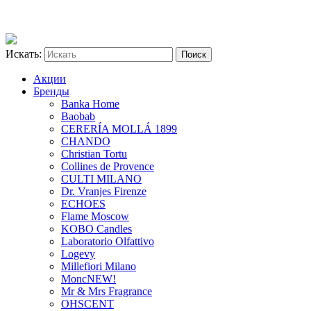
Искать:
Акции
Бренды
Banka Home
Baobab
CERERÍA MOLLÁ 1899
CHANDO
Christian Tortu
Collines de Provence
CULTI MILANO
Dr. Vranjes Firenze
ECHOES
Flame Moscow
KOBO Candles
Laboratorio Olfattivo
Logevy
Millefiori Milano
Monc
NEW!
Mr & Mrs Fragrance
OHSCENT