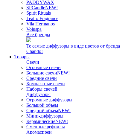
PADDYWAX
SPCandle
NEW!
Spirit Rituals
Teatro Fragrance
Vila Hermanos
Voluspa
Все бренды
Те самые диффузоры в виде цветов от бренда
Chando!
Товары
Свечи
Огромные свечи
Большие свечи
NEW!
Средние свечи
Компактные свечи
Наборы свечей
Диффузоры
Огромные диффузоры
Большой объем
Средний объем
NEW!
Мини-диффузоры
Керамические
NEW!
Сменные рефиллы
Аромаспреи