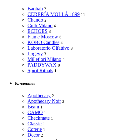
Baobab
2
CERERÍA MOLLÁ 1899
11
Chando
2
Culti Milano
4
ECHOES
3
Flame Moscow
6
KOBO Candles
4
Laboratorio Olfattivo
3
Logevy
3
Millefiori Milano
4
PADDYWAX
8
Spirit Rituals
1
Коллекция
Apothecary
2
Apothecary Noir
2
Beam
1
CAMO
1
Checkmate
1
Classic
1
Coterie
1
Decor
2