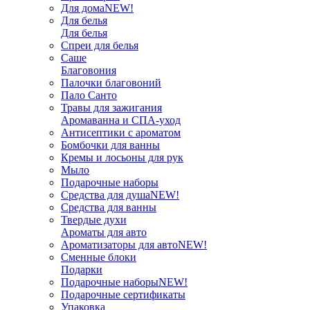
Для дома
NEW!
Для белья
Для белья
Спреи для белья
Саше
Благовония
Палочки благовоний
Пало Санто
Травы для зажигания
Аромаванна и СПА-уход
Антисептики с ароматом
Бомбочки для ванны
Кремы и лосьоны для рук
Мыло
Подарочные наборы
Средства для душа
NEW!
Средства для ванны
Твердые духи
Ароматы для авто
Ароматизаторы для авто
NEW!
Сменные блоки
Подарки
Подарочные наборы
NEW!
Подарочные сертификаты
Упаковка