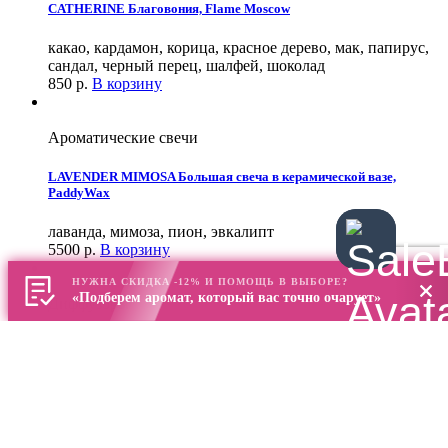
CATHERINE Благовония, Flame Moscow
какао, кардамон, корица, красное дерево, мак, папирус,
сандал, черный перец, шалфей, шоколад
850
р.
В корзину
Ароматические свечи
LAVENDER MIMOSA Большая свеча в керамической вазе,
PaddyWax
лаванда, мимоза, пион, эвкалипт
5500
р.
В корзину
НУЖНА СКИДКА -12% И ПОМОЩЬ В ВЫБОРЕ?
«Подберем аромат, который вас точно очарует»
Диффузоры
LAMBORGHINI Ароматический диффузор DECOR 500 мл, Culti
Milano
бергамот, ветивер, горький апельсин, грейпфрут, кедр,
сандал
22128
р.
В корзину