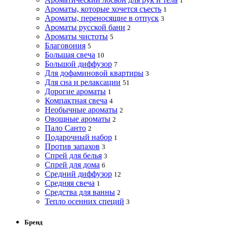
1
Ароматы, которые хочется съесть
1
Ароматы, переносящие в отпуск
3
Ароматы русской бани
2
Ароматы чистоты
5
Благовония
5
Большая свеча
10
Большой диффузор
7
Для дофаминовой квартиры
3
Для сна и релаксации
51
Дорогие ароматы
1
Компактная свеча
4
Необычные ароматы
2
Овощные ароматы
2
Пало Санто
2
Подарочный набор
1
Против запахов
3
Спрей для белья
3
Спрей для дома
6
Средний диффузор
12
Средняя свеча
1
Средства для ванны
2
Тепло осенних специй
3
Бренд