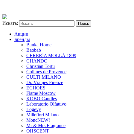
Искать:
Акции
Бренды
Banka Home
Baobab
CERERÍA MOLLÁ 1899
CHANDO
Christian Tortu
Collines de Provence
CULTI MILANO
Dr. Vranjes Firenze
ECHOES
Flame Moscow
KOBO Candles
Laboratorio Olfattivo
Logevy
Millefiori Milano
Monc
NEW!
Mr & Mrs Fragrance
OHSCENT