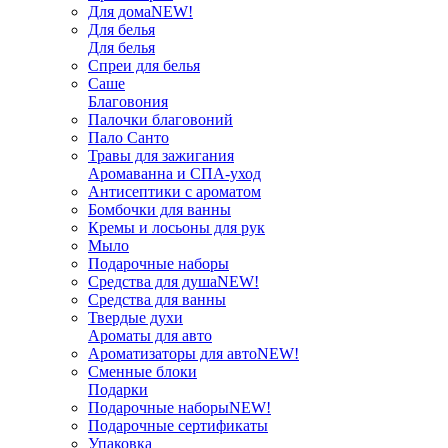
Для дома
NEW!
Для белья
Для белья
Спреи для белья
Саше
Благовония
Палочки благовоний
Пало Санто
Травы для зажигания
Аромаванна и СПА-уход
Антисептики с ароматом
Бомбочки для ванны
Кремы и лосьоны для рук
Мыло
Подарочные наборы
Средства для душа
NEW!
Средства для ванны
Твердые духи
Ароматы для авто
Ароматизаторы для авто
NEW!
Сменные блоки
Подарки
Подарочные наборы
NEW!
Подарочные сертификаты
Упаковка