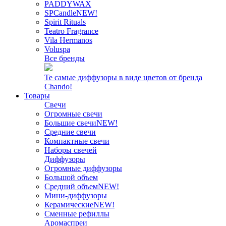
PADDYWAX
SPCandle
NEW!
Spirit Rituals
Teatro Fragrance
Vila Hermanos
Voluspa
Все бренды
Те самые диффузоры в виде цветов от бренда
Chando!
Товары
Свечи
Огромные свечи
Большие свечи
NEW!
Средние свечи
Компактные свечи
Наборы свечей
Диффузоры
Огромные диффузоры
Большой объем
Средний объем
NEW!
Мини-диффузоры
Керамические
NEW!
Сменные рефиллы
Аромаспреи