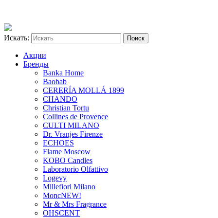
Искать:
Акции
Бренды
Banka Home
Baobab
CERERÍA MOLLÁ 1899
CHANDO
Christian Tortu
Collines de Provence
CULTI MILANO
Dr. Vranjes Firenze
ECHOES
Flame Moscow
KOBO Candles
Laboratorio Olfattivo
Logevy
Millefiori Milano
Monc
NEW!
Mr & Mrs Fragrance
OHSCENT