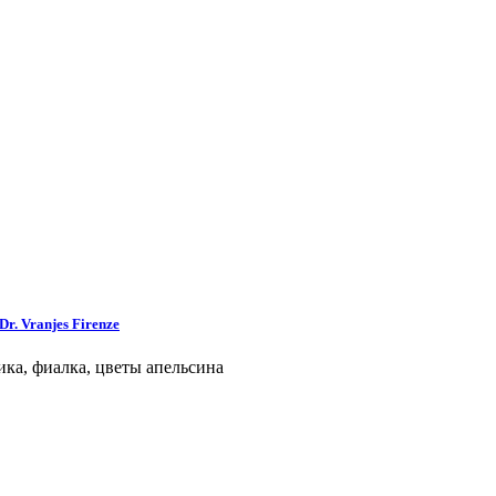
r. Vranjes Firenze
ника, фиалка, цветы апельсина