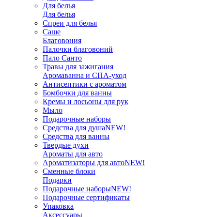
Для белья
Для белья
Спреи для белья
Саше
Благовония
Палочки благовоний
Пало Санто
Травы для зажигания
Аромаванна и СПА-уход
Антисептики с ароматом
Бомбочки для ванны
Кремы и лосьоны для рук
Мыло
Подарочные наборы
Средства для душа
NEW!
Средства для ванны
Твердые духи
Ароматы для авто
Ароматизаторы для авто
NEW!
Сменные блоки
Подарки
Подарочные наборы
NEW!
Подарочные сертификаты
Упаковка
Аксессуары