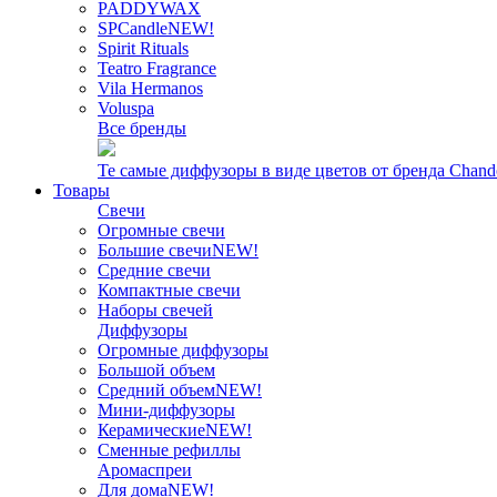
PADDYWAX
SPCandle
NEW!
Spirit Rituals
Teatro Fragrance
Vila Hermanos
Voluspa
Все бренды
Те самые диффузоры в виде цветов от бренда Chand
Товары
Свечи
Огромные свечи
Большие свечи
NEW!
Средние свечи
Компактные свечи
Наборы свечей
Диффузоры
Огромные диффузоры
Большой объем
Средний объем
NEW!
Мини-диффузоры
Керамические
NEW!
Сменные рефиллы
Аромаспреи
Для дома
NEW!