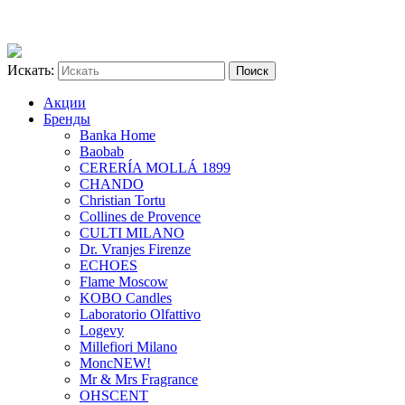
Искать:
Акции
Бренды
Banka Home
Baobab
CERERÍA MOLLÁ 1899
CHANDO
Christian Tortu
Collines de Provence
CULTI MILANO
Dr. Vranjes Firenze
ECHOES
Flame Moscow
KOBO Candles
Laboratorio Olfattivo
Logevy
Millefiori Milano
Monc
NEW!
Mr & Mrs Fragrance
OHSCENT