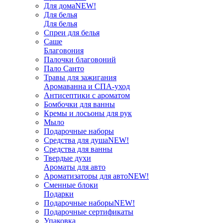
Для дома
NEW!
Для белья
Для белья
Спреи для белья
Саше
Благовония
Палочки благовоний
Пало Санто
Травы для зажигания
Аромаванна и СПА-уход
Антисептики с ароматом
Бомбочки для ванны
Кремы и лосьоны для рук
Мыло
Подарочные наборы
Средства для душа
NEW!
Средства для ванны
Твердые духи
Ароматы для авто
Ароматизаторы для авто
NEW!
Сменные блоки
Подарки
Подарочные наборы
NEW!
Подарочные сертификаты
Упаковка