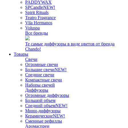
PADDYWAX
SPCandle
NEW!
Spirit Rituals
Teatro Fragrance
Vila Hermanos
Voluspa
Все бренды
Те самые диффузоры в виде цветов от бренда
Chando!
Товары
Свечи
Огромные свечи
Большие свечи
NEW!
Средние свечи
Компактные свечи
Наборы свечей
Диффузоры
Огромные диффузоры
Большой объем
Средний объем
NEW!
Мини-диффузоры
Керамические
NEW!
Сменные рефиллы
Аромаспреи