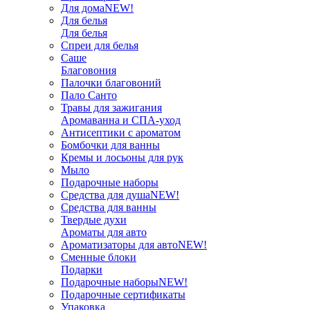
Для дома
NEW!
Для белья
Для белья
Спреи для белья
Саше
Благовония
Палочки благовоний
Пало Санто
Травы для зажигания
Аромаванна и СПА-уход
Антисептики с ароматом
Бомбочки для ванны
Кремы и лосьоны для рук
Мыло
Подарочные наборы
Средства для душа
NEW!
Средства для ванны
Твердые духи
Ароматы для авто
Ароматизаторы для авто
NEW!
Сменные блоки
Подарки
Подарочные наборы
NEW!
Подарочные сертификаты
Упаковка