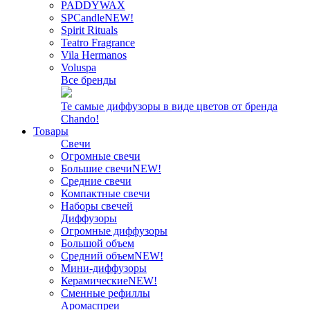
PADDYWAX
SPCandle
NEW!
Spirit Rituals
Teatro Fragrance
Vila Hermanos
Voluspa
Все бренды
Те самые диффузоры в виде цветов от бренда
Chando!
Товары
Свечи
Огромные свечи
Большие свечи
NEW!
Средние свечи
Компактные свечи
Наборы свечей
Диффузоры
Огромные диффузоры
Большой объем
Средний объем
NEW!
Мини-диффузоры
Керамические
NEW!
Сменные рефиллы
Аромаспреи