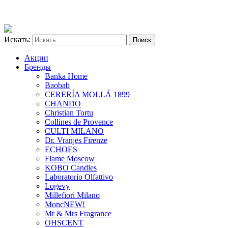
Искать:
Акции
Бренды
Banka Home
Baobab
CERERÍA MOLLÁ 1899
CHANDO
Christian Tortu
Collines de Provence
CULTI MILANO
Dr. Vranjes Firenze
ECHOES
Flame Moscow
KOBO Candles
Laboratorio Olfattivo
Logevy
Millefiori Milano
Monc
NEW!
Mr & Mrs Fragrance
OHSCENT