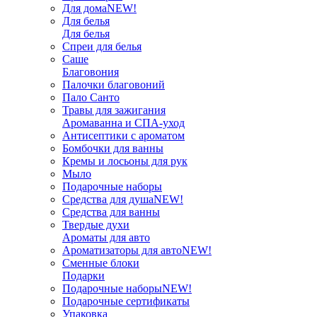
Для дома
NEW!
Для белья
Для белья
Спреи для белья
Саше
Благовония
Палочки благовоний
Пало Санто
Травы для зажигания
Аромаванна и СПА-уход
Антисептики с ароматом
Бомбочки для ванны
Кремы и лосьоны для рук
Мыло
Подарочные наборы
Средства для душа
NEW!
Средства для ванны
Твердые духи
Ароматы для авто
Ароматизаторы для авто
NEW!
Сменные блоки
Подарки
Подарочные наборы
NEW!
Подарочные сертификаты
Упаковка