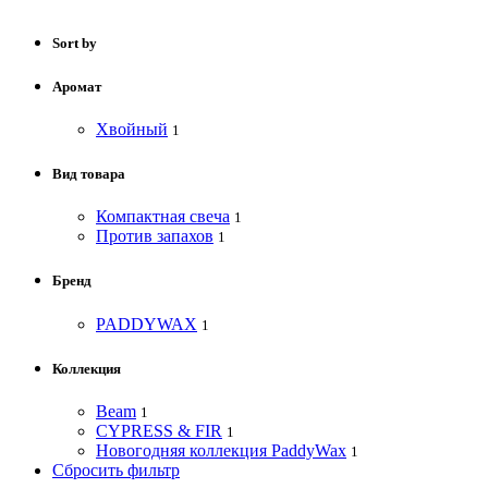
Sort by
Аромат
Хвойный
1
Вид товара
Компактная свеча
1
Против запахов
1
Бренд
PADDYWAX
1
Коллекция
Beam
1
CYPRESS & FIR
1
Новогодняя коллекция PaddyWax
1
Сбросить фильтр