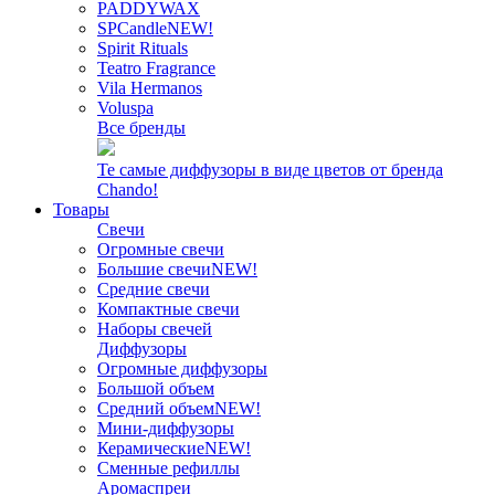
PADDYWAX
SPCandle
NEW!
Spirit Rituals
Teatro Fragrance
Vila Hermanos
Voluspa
Все бренды
Те самые диффузоры в виде цветов от бренда
Chando!
Товары
Свечи
Огромные свечи
Большие свечи
NEW!
Средние свечи
Компактные свечи
Наборы свечей
Диффузоры
Огромные диффузоры
Большой объем
Средний объем
NEW!
Мини-диффузоры
Керамические
NEW!
Сменные рефиллы
Аромаспреи