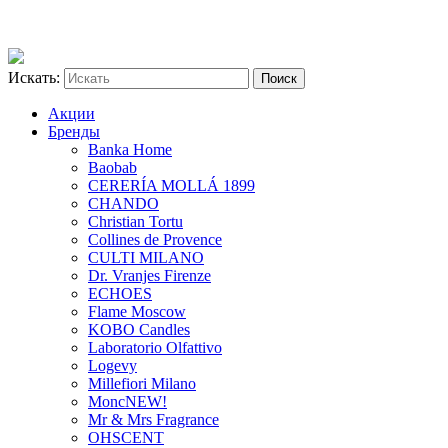
Искать:
Акции
Бренды
Banka Home
Baobab
CERERÍA MOLLÁ 1899
CHANDO
Christian Tortu
Collines de Provence
CULTI MILANO
Dr. Vranjes Firenze
ECHOES
Flame Moscow
KOBO Candles
Laboratorio Olfattivo
Logevy
Millefiori Milano
Monc
NEW!
Mr & Mrs Fragrance
OHSCENT